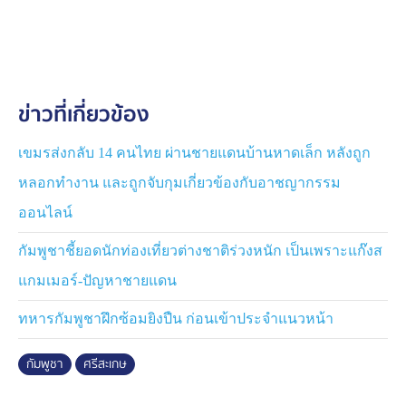
เขื่อน 7 คน เป็นคดีหลบหนีเข้าเมือง 3 คน คดีอยู่ในราช
อาญาจักรเกินใบอนุญาต อีก 4 คน หลังจากได้รับคำ
พิพากษาแล้ว และมีผู้ต้องหาหลบหนีเข้าเมือง จาก สภ.โดน
เอาว์ อีก 1 คน ฝากส่งตัวออกนอกประเทศ ด้วย
ข่าวที่เกี่ยวข้อง
ร.ต.ท.ณยุทธ บุญเนตร รอง สว. ตม.ศรีสะเกษ ชี้แจงว่า ขั้น
ตอนของการส่งกลับประเทศของ นางเขื่อน กรณีอยู่เกิน คือ
1.นางเขื่อน อายุ 45 ปี ข้อหา เป็นบุคคลต่างด้าว อยู่ในราช
เขมรส่งกลับ 14 คนไทย ผ่านชายแดนบ้านหาดเล็ก หลังถูก
อาญาจักรไทย โดยการอนุญาตสิ้นสุด จำนวน 845 วัน
หลอกทำงาน และถูกจับกุมเกี่ยวข้องกับอาชญากรรม
2.น.ส.ขิน อายุ 28 ปี ลูกสาวนางเขื่อน จำนวน 2,656 วัน
ออนไลน์
3.นายระตะนัก อายุ 30 ปี ลูกชาย นางเขื่อน จำนวน 3,462
วัน และ 4. น.ส.แสงสี อายุ 21 ปี หลานสาว นางเขื่อน โดย
กัมพูชาชี้ยอดนักท่องเที่ยวต่างชาติร่วงหนัก เป็นเพราะแก๊งส
การอนุญาตสิ้นสุด จำนวน 85 วัน ต้องโทษห้ามเข้าประเทศ
แกมเมอร์-ปัญหาชายแดน
10 ปี ในกรณีอยู่เกิน 1 ปี แต่หากไม่เกิน 1 ปี ห้ามเข้า 5 ปี
โดยสำนักงานตรวจคนเข้าเมือง ถึงเปิดด่านช่องสะงำ กรณี
ทหารกัมพูชาฝึกซ้อมยิงปืน ก่อนเข้าประจำแนวหน้า
ห้ามเข้าก็คือห้ามเข้า ไม่มียกเว้น
กัมพูชา
ศรีสะเกษ
ด้าน พ.ต.อ.พฤทธิ์ บุญปก ผกก.สภ.ภูสิงห์ กล่าวว่า ซึ่งกรณี
นางเขื่อน พร้อมครอบครัวเป็นเงื่อนไขการควบคุมผู้ต้องขัง