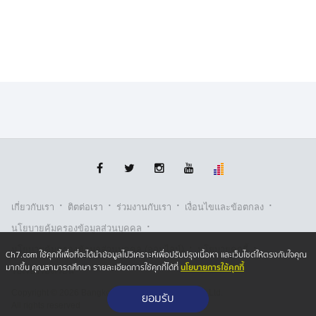
ตามปกติ มีให้ข้าว ให้น้ำปกติ ตามเวลา เช้า เที่ยง และเย็น
ไม่มีสิทธิพิเศษ เป็นผู้ต้องขังปกติ ซึ่งที่ผ่านมาในสถานการณ์
ปกติก็จะประสานด่านช่องสะงำผลักดันออกได้เลย แต่กรรีวัน
นี้ไม่ปกติ ก็จะต้องประสานด่านที่เปิด ตม.ก็จะนำตัวผลักดัน
ออกไปตามระเบียบ วันนี้ส่งตัวไม่ได้ ก็ต้องควบคุมไว้ต่อ โดย
หลังจากที่ นางเขื่อน พร้อมลูก และหลาน ได้เข้ารับการ
สอบสวน แจ้งข้อกล่าวหา สิทธิของการถูกผลักดันออกนอก
ราชอาญาจักรไทย ที่สำคัญคือ การมีโทษแบน ห้ามเข้า
ประเทศไทยในระยะ 10 ปีด้วย
อย่างไรก็ตาม นางเขื่อน กล่าวว่า มั่นใจว่าหลังถูกผลักดัน
ออกจากไทยไป 3 เดือน ก็สามารถทำเอกสารจากกัมพูชา
·
·
·
·
เกี่ยวกับเรา
ติตต่อเรา
ร่วมงานกับเรา
เงื่อนไขและข้อตกลง
ขอกลับเข้ามาอยุ่กับครอบครัวชาวไทยต่อได้ ต่อต้องรอด่าน
·
ช่องสะงำ อ.ภูสิงห์ เปิดก่อน เพราะตอนนี้บ้านที่อยู่กัมพูชาที่
นโยบายคุ้มครองข้อมูลส่วนบุคคล
หมู่บ้านอัลลองเวง จ.อุดรมีชัย นั้น ตนขายบ้านเรือน ไร่นา
·
·
นโยบายคุ้มครองข้อมูลส่วนบุคคล (ออนไลน์)
นโยบายคุกกี้
Ch7.com ใช้คุกกี้เพื่อที่จะได้นำข้อมูลไปวิเคราะห์เพื่อปรับปรุงเนื้อหา และเว็บไซต์ให้ตรงกับใจคุณ
ไปหมดแล้ว
นโยบายการใช้คุกกี้
มากขึ้น คุณสามารถศึกษา รายละเอียดการใช้คุกกี้ได้ที่
รับเรื่องร้องเรียน
Copyright © 2026 Bangkok Broadcasting & T.V. Co.,Ltd.
ทั้งนี้ ในการมารับตัว นางเขื่อน พร้อมลูกหลานที่ถูกผลักดัน
ยอมรับ
All rights reserved
ออกนอกราชอาญาจักรในเช้าตรู่ของวันที่ 12 ก.ย. 68 ตั้งแต่