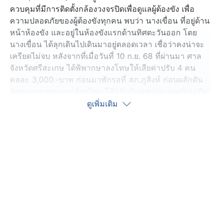
ควบคุมที่มีการติดตั้งกล้องวงจรปิดเพื่อดูแลผู้ต้องขัง เพื่อ
ความปลอดภัยของผู้ต้องขังทุกคน พบว่า นางเขื่อน ที่อยู่ด้าน
หน้าห้องขัง และอยู่ในห้องขังแรกด้านทิศตะวันออก โดย
นางเขื่อน ได้ลุกเดินไปเดินมาอยู่ตลอดเวลา เชื่อว่าคงน่าจะ
เครียดไม่จบ หลังจากที่เมื่อวันที่ 10 ก.ย. 68 ที่ผ่านมา ศาล
จังหวัดศรีสะเกษ ได้พิพากษาลงโทษให้เสียค่าปรับ 4 คน
คลละ 3,000.-บาท ก่อนมาพักรอที่ สภ.ภูสิงห์ ก่อนผลักดัน
ออกนอกราชอาญาจักรไทย ให้กลับกัมพูชาประเทศบ้านเกิด
ในเช้าวันนี้
ดูเพิ่มเติม
ขณะเดียวกัน ได้มี นายประสิทธิ์ ซึ่งเป็นสามีคนไทย นำข้าว
เช้าและเมนูพิเศษกุ้งเต้น ที่เป็นอาหารโปรดมาฝากด้วย
นอกจากนี้เจ้าหน้าที่ตรวจคนเข้าเมืองศรีสะเกษ ได้เดินทาง
มาตรวจสอบ สอบปากคำ ก่อนประสานด่านปอยเปต
จ.สระแก้ว แต่ปรากฏว่าด่านไม่เปิด จึงต้องประสานไปด่าน
อื่น พบว่าในวันพรุ่งนี้ (12 ก.ย. 68) ด่านผักกาด อ.แปลงยาว
จ.จันทบุรี เปิด และอนุญาตให้นำตัวชาวกัมพูชาผลักดันออก
นอกราชอาญาจักรได้ ซึ่งจะมี 8 คน คือ ทีมครอบครัวนาง