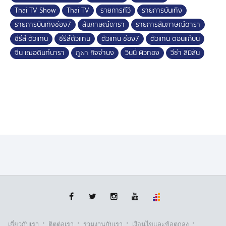
Thai TV Show
Thai TV
รายการทีวี
รายการบันเทิง
รายการบันเทิงช่อง7
สัมภาษณ์ดารา
รายการสัมภาษณ์ดารา
ซีรีส์ ตัวแทน
ซีรีส์ตัวแทน
ตัวแทน ช่อง7
ตัวแทน ตอนแก้บน
จีน เฌอตินท์นารา
ภูผา กิจจำนง
วินนี่ ผิวทอง
วีซ่า สิมิลัน
·
·
·
·
เกี่ยวกับเรา
ติตต่อเรา
ร่วมงานกับเรา
เงื่อนไขและข้อตกลง