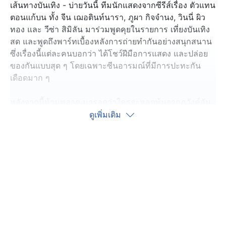
เส้นทางบันเทิง - บ่ายวันนี้ ทีมนักแสดงจากซีรีส์เรื่อง ตัวแทน
ตอนแก้บน ทั้ง จีน เฌอตินท์นารา, ภูผา กิจจำนง, วินนี่ ผิว
ทอง และ วีซ่า สิมิลัน มาร่วมพูดคุยในรายการ เที่ยงบันเทิง
สด และพูดถึงพาร์ทเบื้องหลังการถ่ายทำกันอย่างสนุกสนาน
ซึ่งเรื่องนี้แต่ละคนบอกว่า ได้โชว์ฝีมือการแสดง และปล่อย
ของกันแบบสุด ๆ โดยเฉพาะซีนอารมณ์ที่มีการปะทะกัน
เดือดมาก ๆ
หลังจากนี้ห้ามพลาด มารอดูว่าใครจะหลุดพ้นจากภวังค์อัน
วุ่นวายนี้เป็นคนต่อไป ชมกันต่อในภาพยนตร์ซีรีส์เรื่อง
ดูเพิ่มเติม
ตัวแทน ตอนแก้บน เย็นวันพรุ่งนี้ เวลา 19.00 น.