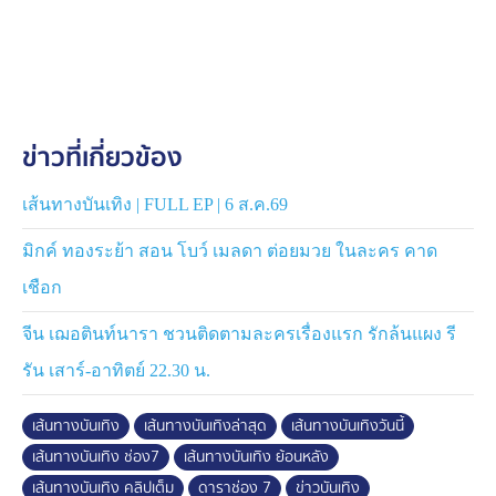
ข่าวที่เกี่ยวข้อง
เส้นทางบันเทิง | FULL EP | 6 ส.ค.69
มิกค์ ทองระย้า สอน โบว์ เมลดา ต่อยมวย ในละคร คาด
เชือก
จีน เฌอตินท์นารา ชวนติดตามละครเรื่องแรก รักล้นแผง รี
รัน เสาร์-อาทิตย์ 22.30 น.
เส้นทางบันเทิง
เส้นทางบันเทิงล่าสุด
เส้นทางบันเทิงวันนี้
เส้นทางบันเทิง ช่อง7
เส้นทางบันเทิง ย้อนหลัง
เส้นทางบันเทิง คลิปเต็ม
ดาราช่อง 7
ข่าวบันเทิง