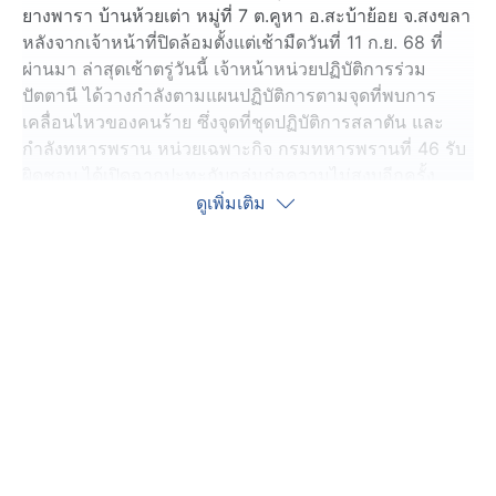
ยางพารา บ้านห้วยเต่า หมู่ที่ 7 ต.คูหา อ.สะบ้าย้อย จ.สงขลา
หลังจากเจ้าหน้าที่ปิดล้อมตั้งแต่เช้ามืดวันที่ 11 ก.ย. 68 ที่
ผ่านมา ล่าสุดเช้าตรู่วันนี้ เจ้าหน้าหน่วยปฏิบัติการร่วม
ปัตตานี ได้วางกำลังตามแผนปฏิบัติการตามจุดที่พบการ
เคลื่อนไหวของคนร้าย ซึ่งจุดที่ชุดปฏิบัติการสลาตัน และ
กำลังทหารพราน หน่วยเฉพาะกิจ กรมทหารพรานที่ 46 รับ
ผิดชอบ ได้เปิดฉากปะทะกับกลุ่มก่อความไม่สงบอีกครั้ง
นานประมาณ 10 นาที
ดูเพิ่มเติม
หลังเสียงปืนสงบ เจ้าหน้าที่เข้าตรวจสอบ พบว่ามีกลุ่มก่อ
ความไม่สงบถูกวิสามัญเสียชีวิต 1 คน ส่วนเจ้าหน้าที่ทุกนาย
ปลอดภัย ไม่ได้รับบาดเจ็บ ซึ่งขณะนี้การปฏิบัติการยังคง
ดำเนินการต่อเนื่อง ยังไม่เสร็จสิ้นภารกิจ โดยเจ้าหน้าที่ยังคง
ปิดล้อมพื้นที่ดังกล่าว และคาดว่าจะมีกลุ่มก่อความไม่สงบ
ถูกยิงได้รับบาดเจ็บเพิ่มเติม แต่การเข้าตรวจสอบก็ต้องใช้
ความระมัดระวังอย่างมาก เนื่องจากฝ่ายตรงข้ามมีอาวุธ