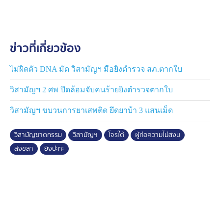
ข่าวที่เกี่ยวข้อง
ไม่ผิดตัว DNA มัด วิสามัญฯ มือยิงตำรวจ สภ.ตากใบ
วิสามัญฯ 2 ศพ ปิดล้อมจับคนร้ายยิงตำรวจตากใบ
วิสามัญฯ ขบวนการยาเสพติด ยึดยาบ้า 3 แสนเม็ด
วิสามัญฆาตกรรม
วิสามัญฯ
โจรใต้
ผู้ก่อความไม่สงบ
สงขลา
ยิงปะทะ