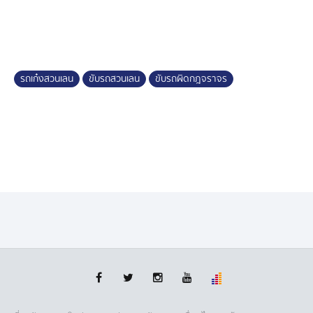
ส่วนกรณีที่เกิดขึ้น รถเก๋งบีบแตรใส่ไรเดอร์ นานกว่า 10
นาที กว่าทั้งคู่จะแยกย้ายกันไป โดยรถเก๋งยอมถอยและกลับ
เข้าเลน ซึ่งจริง ๆ แล้ว ตนก็ไม่ได้สนับสนุนการทะเลาะวิวาท
แต่ก็อยากให้คนขับขี่ทุกคนเคารพกฎจราจร ไม่อยากให้เกิด
เรื่องแบบนี้อีก
รถเก๋งสวนเลน
ขับรถสวนเลน
ขับรถผิดกฎจราจร
ทีมข่าวได้สอบถามพี่วินจักรยานยนต์รับจ้าง บอกว่า เช้า-เย็น
เป็นแบบนี้ตลอด มีรถขับข้ามเลนแบบนี้ประจำ มีกล้อง
วง0รปิด มีตำรวจ มี รปภ. ก็ไม่ช่วยให้วินัยผู้ขับขี่ดีขึ้น
เหตุการณ์นี้ ไม่มีอุบัติเหตุ หรือการกระทบกระทั่งที่รุนแรง
แต่ก็เป็นอุทาหรณ์ สำหรับคนที่ชอบขับรถสวนเลน
ขอบคุณภาพจาก : Facebook เจ๊ม้อย v+