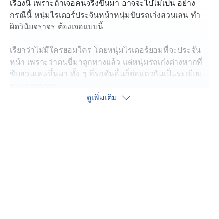
เรื่องนี้ เพราะถ้าเจอคนจริงขึ้นมา อาจจะไปไม่เป็น อย่าง
กรณีนี้ หนุ่มไรเดอร์ประจันหน้าหนุ่มขับรถเก๋งสวนเลน ทำ
ผิดวินัยจราจร ต้องเจอแบบนี้
เรียกว่าไม่มีใครยอมใคร โดยหนุ่มไรเดอร์ยอมที่จะประจัน
หน้า เพราะว่าตนขี่มาถูกทางแล้ว แต่หนุ่มรถเก๋งต่างหากที่
ขับสวนเลนขึ้นมา ทั้ง ๆ ที่รถคันอื่นก็ต่อแถวกันเป็นระเบียบ
ตามกฎจราจร
ดูเพิ่มเติม
เหตุการณ์นี้ เกิดขึ้นแถว ๆ ปากซอยถนนสุขุมวิท 50 ทีมข่าว
ลงพื้นที่ไปดูจุดเกิดเหตุ พบว่าตอนที่ไป รถไม่ติดอย่างในคลิป
เนื่องจากเป็นช่วงบ่าย ไม่ใช่ชั่วโมงเร่งด่วน
โชคดีเจอคนถ่ายคลิป เลยถามที่มาที่ไปของเรื่อง นายพงษ์
ดนัยเล่าว่า บริเวณนี้มีรถยนต์ขับสวนเลนข้ามเส้นเหลืองบ่อย
เพราะใกล้สามแยกไฟแดง มุ่งหน้าถนนสุขุมวิทเส้นหลัก
ทำให้คนขับหลาย ๆ คัน เหยียบคันเร่งข้ามเลน เพื่อให้ทันไฟ
เขียว จนเกิดอุบัติเหตุบ่อยครั้ง