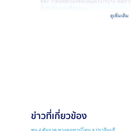
หลัง ว่าคนที่ตัวเองชนเป็นอย่างไรบ้าง เหตุการณ
ที่ 10 กันยายนที่ผ่านมา
ดูเพิ่มเติม
จากนั้น นายสิทธิชัย พยายามตะเกียกตะกาย ล
กระบะ รถเก๋ง รถสิบล้อ เอาตัวรอดขึ้นไป
ต่อมา นายสิทธิชัย ก็ไปแจ้งความกับตำรวจ
มาร้องกับสื่อมวลชนด้วย เพราะเกรงคดีจะไม่คืบห
ตรงข้าม ก่อนเกิดเหตุข้ามถนนมาเติมเงินโทรศ
จักรยานยนต์ย้อนศรมาชน แต่ไม่มีแม้แต่จะลงม
เกาะกลางถนน เพื่อให้รอดชีวิต
ด้านคดีความ ผู้บาดเจ็บอยากให้ตำรวจเร่งต
ดำเนินคดีตามกฎหมายให้ได้
ข่าวที่เกี่ยวข้อง
ชน 4 คันรวด ทางลงเขาปู่โทน จ.ปราจีนบุรี