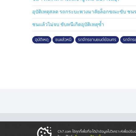
อุบัติเหตุสลด รถกระบะพวงมาลัยล็อกขณะขับ ชนรถบ
ชนแล้วไม่จบ ขับหนีเกิดอุบัติเหตุซ้ำ
อุบัติเหตุ
ชนแล้วหนี
รถจักรยานยนต์ย้อนศร
รถจักร
·
·
·
·
เกี่ยวกับเรา
ติตต่อเรา
ร่วมงานกับเรา
เงื่อนไขและข้อตกลง
นโยบายคุ้ม
Ch7.com ใช้คุกกี้เพื่อที่จะได้นำข้อมูลไปวิเคราะห์เพื่อ
Copyright © 2026 Bangkok Broadcasting & T.V. Co.,Ltd.
All rights reserved