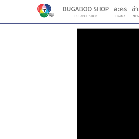
BUGABOO SHOP
ละคร
ข่
BUGABOO SHOP
DRAMA
NEW