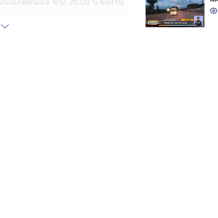
์นี้เกิดขึ้นเมื่อ ช่วง 20.00 น.ของวัน
ากสังขารตนเอง ต้องเผชิญทั้งรถ
นอนสลบบนเกาะกลางถนน
 สภ.พระพุทธบาท เพื่อตามหาคนชน และ
น้า โดยผู้บาดเจ็บ เล่าว่า บ้านอยู่ฝั่ง
ัพท์ที่ตู้ออนไลน์ แต่ตอนจะกลับมีรถ
าดู ตนเองตั้งสติได้ จึงรีบคลานไปบน
รวจสอบ หารถจักรยานยนต์คู่กรณี มา