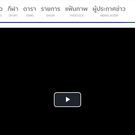
าว
กีฬา
ดารา
รายการ
แฟ้มภาพ
ผู้ประกาศข่าว
S
SPORT
STARS
SHOW
7HDSTOCK
NEWSCASTER
(current)
Play
Video