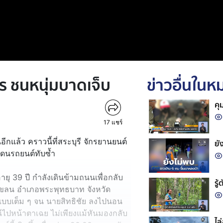
ร ชนหนุ่มบาดเจ็บ
ข่าวอื่นใน
คุ
17
แชร์
ีอีกแล้ว คราวนี้ที่สระบุรี จักรยานยนต์
ยั
ดนรถยนต์ทับซ้ำ
ายุ 39 ปี กำลังเดินข้ามถนนเพื่อกลับ
รู
โขลน อำเภอพระพุทธบาท จังหวัด
นแบบเต็ม ๆ จน นายสิทธิชัย ลงไปนอน
หนีไปหน้าตาเฉย ไม่เพียงแม้หันมองกลับ
ไล