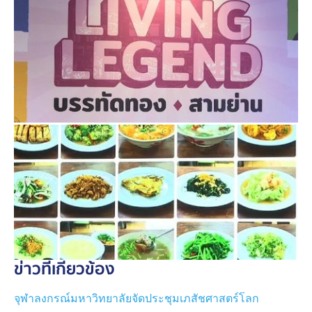
บรรทัดทองก็จะทำให้เกิดการพัฒนาพื้นที่อย่างยั่งยืนด้วย”
ร้านระดับตำนานเช่น สมบูรณ์โภชนา ต้นตำรับปูผัดผง
กะหรี่ ล้งเล้ง ก๋วยเตี๊ยวลูกชิ้นปลา มิชลิน 6 ปีซ้อน, บ๊วย
โภชนา ก๋วยเตี๋ยวเป็ดสูตรลับไม่ต่ำกว่า 50 ปี, อี่โภชนา ซีฟู้ด
แต้จิ๋วรสจัดจ้าน, เจ๊โส่ย ข้าวหมูแดงหมูกรอบ ความอร่อย
ระดับตำนาน 60 ปี
ข่าวที่เกี่ยวข้อง
จุฬาลงกรณ์มหาวิทยาลัยจัดประชุมเภสัชศาสตร์โลก