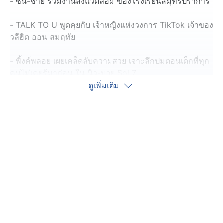
- ซัน-ชาย ร่วมงานสิ่งแวดล้อม ของโรงเรียนสมุทรปราการ
- TALK TO U พูดคุยกับ เจ้าหญิงแห่งวงการ TikTok เจ้าของ
วลีฮิต ออน สมฤทัย
- พิ้งค์พลอย เผยเคล็ดลับความสวย เจาะลึกปมตอนเด็กที่ทุก
คนไม่เคยรู้มาก่อน ใน นิว-บอย Soi 7
ดูเพิ่มเติม