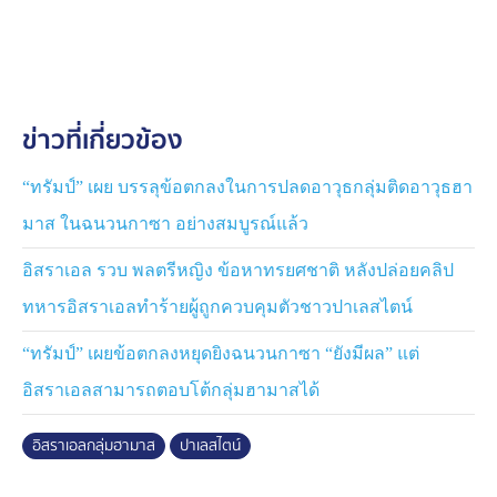
ข้ออ้างว่ากลุ่มฮามาสใช้อาคารเหล่านี้รวบรวมข่าวกรอง
และเฝ้าระวัง ซึ่งอิสราเอลระบุว่ามีแผนยึดครอง “กาซา ซิตี”
ซึ่งก่อนการโจมตีเคยมีประชาชนอาศัยและหลบภัยอยู่ราว 1
ล้านคน โดยเป็นส่วนหนึ่งในเป้าหมายที่อิสราเอลประกาศไว้
ว่าจะถอนรากถอนโคนกลุ่มฮามาสและปล่อยตัวตัวประกัน
ข่าวที่เกี่ยวข้อง
เกือบ 50 คนที่ถูกกลุ่มฮามาสควบคุมตัวไว้
ทั้งนี้ ทางหน่วยงานสาธารณสุขในกาซา รายงานว่า ปฏิบัติ
“ทรัมป์” เผย บรรลุข้อตกลงในการปลดอาวุธกลุ่มติดอาวุธฮา
การทางทหารของอิสราเอลคร่าชีวิตผู้คนในกาซาแล้วกว่า
มาส ในฉนวนกาซา อย่างสมบูรณ์แล้ว
64,000 ราย นับตั้งแต่ความขัดแย้งปะทุขึ้นมาเมื่อเดือน
ตุลาคม พ.ศ.2566 โดยพื้นที่ส่วนใหญ่ในกาซาถูกทำลายจน
อิสราเอล รวบ พลตรีหญิง ข้อหาทรยศชาติ หลังปล่อยคลิป
เหลือเพียงซากปรักหักพัง ขณะที่ความอดอยากกำลังแพร่
ทหารอิสราเอลทำร้ายผู้ถูกควบคุมตัวชาวปาเลสไตน์
กระจาย
“ทรัมป์” เผยข้อตกลงหยุดยิงฉนวนกาซา “ยังมีผล” แต่
อิสราเอลสามารถตอบโต้กลุ่มฮามาสได้
อิสราเอลกลุ่มฮามาส
ปาเลสไตน์