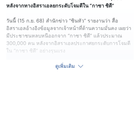
หลังจากทางอิสราเอลยกระดับโจมตีใน “กาซา ซิตี”
วันนี้ (15 ก.ย. 68) สำนักข่าว “ซินหัว” รายงานว่า สื่อ
อิสราเอลอ้างอิงข้อมูลจากเจ้าหน้าที่ด้านความมั่นคง เผยว่า
มีประชาชนหลบหนีออกจาก “กาซา ซิตี” แล้วประมาณ
300,000 คน หลังจากอิสราเอลประกาศยกระดับการโจมตี
ใน “กาซา ซิตี” อย่างรุนแรง
โดยกระทรวงสาธารณสุขในฉนวนกาซา รายงานเมื่อวานนี้
ดูเพิ่มเติม
(14 ก.ย.) ว่า การโจมตีของอิสราเอลส่วนใหญ่ดำเนินการใน
พื้นที่ตอนเหนือของฉนวนกาซา ส่งผลให้มีชาวปาเลสไตน์
เสียชีวิตอย่างน้อย 68 คน และบาดเจ็บ 346 คน ในช่วง 24
ชั่วโมงที่ผ่านมา โดยการโจมตีดังกล่าวทำลายอาคารสูง
หลายชั้นอย่างน้อย 2 แห่งในเมือง “กาซา ซิตี” หนึ่งในนั้น
เป็นอาคารของมหาวิทยาลัยอิสลาม (Islamic University) ที่
ใช้เป็นที่พักพิงของผู้พลัดถิ่น
ด้านกองทัพอิสราเอลยืนยันว่าได้โจมตีอาคารสูง 2 แห่ง ด้วย