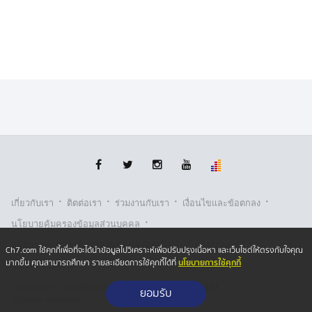
แรงกิงมวยไทย รุ่นฟลายเวต (125-135 ป.) ไฟต์นี้เขาตั้งเป้า
สานต่อสถิติไร้พ่ายเป็นครั้งที่ 23 และลุ้นก้าวแทรกขึ้นไป
มีชื่อติดแรงกิงเป็นครั้งแรก
ในครั้งนี้เขาย้ายมาฟิตซ้อมที่ค่ายซุปเปอร์บอนเทรนนิงแคมป์
ของ “ซุปเปอร์บอน” แชมป์โลก ONE คิกบ็อกซิ่ง รุ่นเฟเธอ
ร์เวต (145-155 ป.) เพื่ออัปเกรดฝีมือและเพิ่มอาวุธใหม่ ๆ
เตรียมพร้อมสำหรับศึกสำคัญครั้งนี้ นี่คือไฟต์เดิมพันอนาคต
วัดกันว่าเส้นทางดาวรุ่งจากอุซเบกิสถานจะยังคงพุ่งทะยาน
ต่อไป หรือจะถูกหยุดไว้โดยยอดฝีมือจากแดนสยาม เช้าวัน
เสาร์ที่ 4 ต.ค.นี้ ห้ามพลาดชม!
·
·
·
·
เกี่ยวกับเรา
ติตต่อเรา
ร่วมงานกับเรา
เงื่อนไขและข้อตกลง
แฟนกีฬาชาวไทยสามารถจองบัตรเข้าชมในสนามผ่านทาง
·
นโยบายคุ้มครองข้อมูลส่วนบุคคล
THAI TICKET MAJOR คู่แรกเริ่มเวลา 08.00 น. รับชมการ
·
·
นโยบายคุ้มครองข้อมูลส่วนบุคคล (ออนไลน์)
นโยบายคุกกี้
ถ่ายทอดสดทาง ช่อง 7HD กด 35 (ภาษาไทย) เริ่ม 10.00
Ch7.com ใช้คุกกี้เพื่อที่จะได้นำข้อมูลไปวิเคราะห์เพื่อปรับปรุงเนื้อหา และเว็บไซต์ให้ตรงกับใจคุณ
นโยบายการใช้คุกกี้
มากขึ้น คุณสามารถศึกษา รายละเอียดการใช้คุกกี้ได้ที่
รับเรื่องร้องเรียน
น. รวมทั้งติดตามข่าวสารอัปเดตของศึกนี้ได้ที่เฟซบุ๊ก ONE
Championship Thailand เว็บไซต์ ONEFC.com และอินส
Copyright © 2026 Bangkok Broadcasting & T.V. Co.,Ltd.
ยอมรับ
ตาแกรม ONEChampTh และ TikTok ONEChampTH
All rights reserved