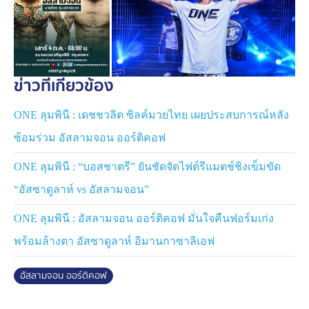
ข่าวที่เกี่ยวข้อง
ONE ลุมพินี : เดชชวลิต ซิลค์มวยไทย เผยประสบการณ์หลัง
ซ้อมร่วม อัสลามจอน ออร์ติคอฟ
ONE ลุมพินี : “บอสชาตรี” ยันชัดจัดไฟต์รีแมตช์ชิงเข็มขัด
“อัสซาดูลาห์ vs อัสลามจอน”
ONE ลุมพินี : อัสลามจอน ออร์ติคอฟ มั่นใจคืนฟอร์มเก่ง
พร้อมล้างตา อัสซาดูลาห์ อิมานกาซาลิเอฟ
ศึก
อัสลามจอน ออร์ติคอฟ
ONE Fight Night 36
“
อัสลามจอน ออร์ติคอฟ
” เตรียม
ประเดิมสังเวียนใหญ่ในฐานะนักกีฬา ONE อย่างเป็น
ทางการ ปะทะ “
ก้องธรณี ส.สมหมาย
” ผู้ท้าชิงอันดับ 4 ของ