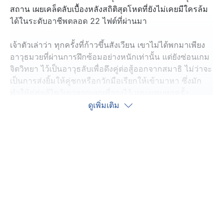
สถาน เผยเคล็ดลับเบื้องหลังสถิติสุดโหดที่ยังไม่เคยมีใครล้ม
ได้ในระดับอาชีพตลอด 22 ไฟต์ที่ผ่านมา
เจ้าตัวเล่าว่า ทุกครั้งที่ก้าวขึ้นสังเวียน เขาไม่ได้พกมาเพียง
อาวุธมวยที่ผ่านการฝึกซ้อมอย่างหนักเท่านั้น แต่ยังซ่อนเกม
จิตวิทยา ไว้เป็นอาวุธลับเพื่อดึงคู่ต่อสู้ออกจากสมาธิ ไม่ว่าจะ
เป็นการส่งยิ้มให้คู่ชกหรือกวักมือเรียกให้เข้ามาหา ซึ่งมัก
ทำให้คู่ต่อสู้ไขว้เขวจากแผนที่วางไว้ และแทบทุกครั้ง
กลยุทธ์นี้ก็ใช้ได้ผล กลายเป็นหนึ่งในอาวุธที่ทำให้เขา
ดูเพิ่มเติม
สามารถพลิกเกมมาเป็นฝ่ายได้เปรียบคู่แข่งในหลาย ๆ
สถานการณ์
“แน่นอนว่า นักสู้ทุกคนต่างมีแผนของตัวเอง แต่บนเวทีจริง
มันไม่ได้เป็นไปตามที่คิดเสมอ เราเป็นนักสู้ระดับอาชีพ ไม่ใช่
แค่ต้องแข็งแกร่งทางร่างกาย แต่ใจต้องแกร่งไม่แพ้กัน ต่อ
ให้พวกเขาจะเตรียมตัวมาดีแค่ไหน หรือแข็งแกร่งเพียงใด
เมื่อเจอเกมจิตวิทยาของผมเข้าไป ทุกคนก็ลืมแผนทันที”