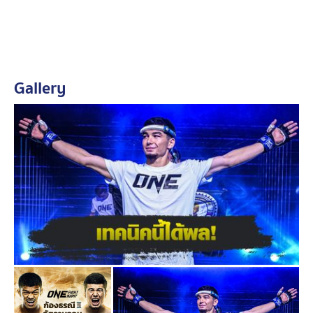
“ทุกคนซ้อมกันมาอย่างหนักและมีเป้าหมายเดียวกัน คือชนะ
และคว้าโบนัสกลับบ้าน ผมก็ต้องการสิ่งเดียวกัน ผมไม่เคย
ตั้งใจทำให้ใครหัวร้อนไปกับเกมของผม แค่อยากจะสู้กันให้
สนุก สิ่งที่ผมทำมันเกิดขึ้นเฉพาะระหว่างการชก เพื่อให้ไฟต์
ตื่นเต้นและเป็นที่สนใจของแฟน ๆ เท่านั้น หลังไฟต์จบ ผมให้
Gallery
ความเคารพคู่ต่อสู้ทุกคนเสมอ”
8 ไฟต์หลังสุดบนสังเวียน
ONE ลุมพินี
“
อัสลามจอน ออร์ติ
คอฟ
” โชว์ผลงานร้อนแรงสมฉายาดาวรุ่งไร้พ่าย กวาดชัย
เหนือคู่แข่งชาวไทยได้ทั้งหมด และปิดเกมไม่ครบยกถึง 4
ครั้ง ส่งให้เขาบรรลุความฝันคว้าสัญญาสู่ วัน แชมเปียนชิพ
ได้สำเร็จ เมื่อเดือน มิ.ย. ที่ผ่านมา