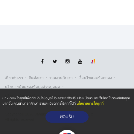
เลเซอร์ “ไอรอน บีม” มีต้นทุนที่ราคาไม่สูงมาก เนื่องจาก
ระบบนี้เน้นไปที่ขีปนาวุธขนาดเล็กและโดรนเป็นหลัก
·
·
·
·
เกี่ยวกับเรา
ติตต่อเรา
ร่วมงานกับเรา
เงื่อนไขและข้อตกลง
·
นโยบายคุ้มครองข้อมูลส่วนบุคคล
·
·
นโยบายคุ้มครองข้อมูลส่วนบุคคล (ออนไลน์)
นโยบายคุกกี้
Ch7.com ใช้คุกกี้เพื่อที่จะได้นำข้อมูลไปวิเคราะห์เพื่อปรับปรุงเนื้อหา และเว็บไซต์ให้ตรงกับใจคุณ
นโยบายการใช้คุกกี้
มากขึ้น คุณสามารถศึกษา รายละเอียดการใช้คุกกี้ได้ที่
รับเรื่องร้องเรียน
Copyright © 2026 Bangkok Broadcasting & T.V. Co.,Ltd.
ยอมรับ
All rights reserved