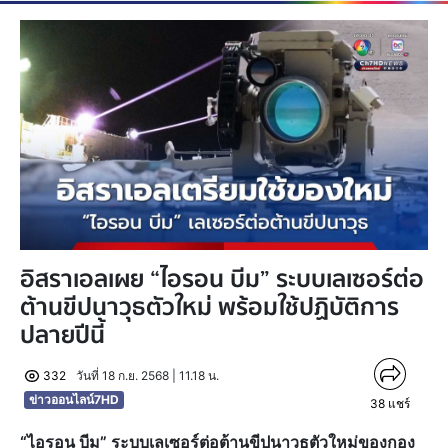
อิสราเอลเผย “ไอรอน บีม” ระบบเลเซอร์ต่อ
ต้านขีปนาวุธตัวใหม่ พร้อมใช้ปฏิบัติการ
ปลายปีนี้
332
วันที่ 18 ก.ย. 2568 | 11.18 น.
ข่าวออนไลน์7HD
38
แชร์
“ไอรอน บีม” ระบบเลเซอร์ต่อต้านขีปนาวุธตัวใหม่ของกอง