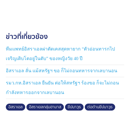
ทารงกระทรวงกลาโหมอิสราเอล ระบุว่า ตอนนี้
ประสิทธิภาพของ “ไอรอน บีม” ผ่านการทดสอบเรียบร้อย
แล้ว และคาดว่าความสามารถในการป้องกันภัยทางอากาศ
จะเพิ่มขึ้นอย่างมีนัยสำคัญจากการติดตั้งระบบเลเซอร์เหล่านี้
โดย “ไอรอนบีม” ได้ทดสอบทางตอนใต้ของอิสราเอลเป็น
ข่าวที่เกี่ยวข้อง
เวลาหลายสัปดาห์ หลังจากพัฒนามานานหลายปี และพิสูจน์
ให้เห็นถึงประสิทธิภาพในการ "ปฏิบัติการแบบครบวงจรด้วย
การสกัดกั้นจรวด กระสุนปืนครก เครื่องบิน และโดรน ใน
ทีมแพทย์อิสราเอลผ่าตัดเคสสุดหายาก “ตัวอ่อนทารกไป
สถานการณ์ที่หลากหลาย และ “ไอรอน บีม” ชุดแรกจะถู
เจริญเติบโตอยู่ในตับ” ของหญิงวัย 40 ปี
กบูรณาการเข้ากับการป้องกันภัยทางอากาศของกองทัพ
อิสราเอลภายในสิ้นปีนี้
อิสราเอล ลั่น แม้สหรัฐฯ ขอ ก็ไม่ถอนทหารจากเลบานอน
รมว.กห.อิสราเอล ยืนยัน ต่อให้สหรัฐฯ ร้องขอ ก็จะไม่ถอน
ทางประธานบริษัท ราฟาเอล แอดวานซ์ ดีเฟนส์ ซิสเต็มส์
กล่าวว่า “ไอรอน บีม” ซึ่งสร้างขึ้นด้วยเทคโนโลยี adaptive
กำลังทหารออกจากเลบานอน
optics จะกลายเป็นระบบที่เปลี่ยนเกมอย่างไม่ต้องสงสัย และ
สร้างผลกระทบที่ไม่เคยเกิดขึ้นมาก่อนต่อสงครามสมัยใหม่
อิสราเอล
อิสราเอลกลุ่มฮามาส
ขีปนาวุธ
ต่อต้านขีปนาวุธ
ทั้งนี้ ปัจจุบัน ระบบสกัดกั้นจรวดมีราคาอย่างน้อยเครื่องละ
50,000 ดอลลาร์สหรัฐฯ หรือกว่า 1.5 ล้านบาท แต่ระบบ