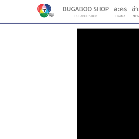
BUGABOO SHOP
ละคร
ข่
BUGABOO SHOP
DRAMA
NEW