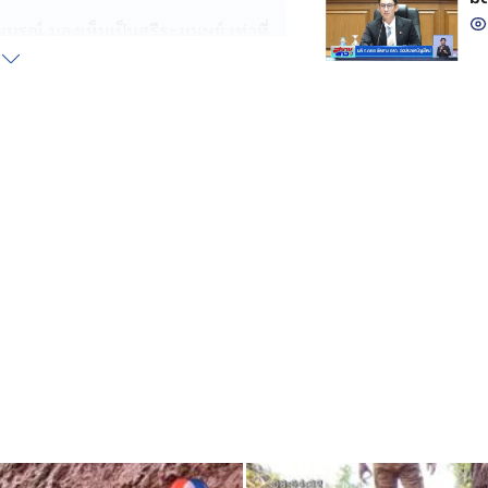
ูรณ์ มองเห็นเป็นสรีระมนุษย์ เท่าที่
นุษย์ ยาวขึ้นไปถึงช่วงกระดูกสัน
ิ้นส่วนกะโหลกศีรษะอีกจำนวนหนึ่ง
น 3 ชิ้น ชาวบ้านคาดว่าคนยุคก่อน
ชาย บอกว่า หลังจากนี้จะแจ้งเรื่อง
ามาตรวจพิสูจน์ว่าโครงกระดูกที่พบ
งข้อสันนิษฐาน หรือไม่ ?
รงกระดูกรอบนี้อยู่ใกล้เคียงจุดที่เคยพบ
่าน่าจะเป็นโครงกระดูกมนุษย์โบราณ
ห้ทราบแน่ชัดว่ามีอายุเท่าใด