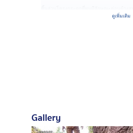
ชิ้นส่วนโครงกระดูกที่พบมีลักษณะค่อนข้างสมบ
ทีมข่าวมองด้วยสายตาคาดว่าน่าจะเป็นช่วงขาม
ดูเพิ่มเติม
หลัง และห่างออกไปประมาณ 20 เมตร ยังพบช
และพบหินมีลักษณะถูกฝน จนเกิดคมกริบจำนว
ใช้เป็นอาวุธมีดหั่นเนื้อ เพื่อปรุงอาหาร
นายสมชัย หยุดกระโทก อดีตกำนันตำบลโคกกระ
ไปยังหน่วยงานราชการของอำเภอครบุรี ให้เข้
เป็นกระดูกมนุษย์ในยุคโบราณ ตามที่พวกตนตั้
ชาวบ้าน ยังตั้งข้อสังเกตอีกว่า บริเวณที่พบโค
โครงกระดูกมนุษย์โบราณครั้งก่อน จึงเชื่อว
เดียวกัน แต่อยากให้เจ้าหน้าที่มาตรวจพิสูจน์ใ
Gallery