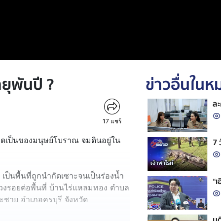
ยุพันปี ?
ข่าวอื่นใน
ละ
17
แชร์
ดเป็นของมนุษย์โบราณ จมดินอยู่ใน
7 
เป็นพื้นที่ถูกนำกัดเซาะจนเป็นร่องน้ำ
“เ
วงรอยต่อพื้นที่ บ้านไร่แหลมทอง ตำบล
าย อำเภอครบุรี จังหวัด
มต