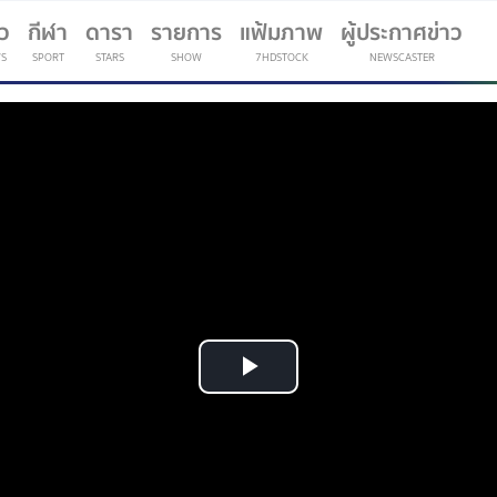
าว
กีฬา
ดารา
รายการ
แฟ้มภาพ
ผู้ประกาศข่าว
S
SPORT
STARS
SHOW
7HDSTOCK
NEWSCASTER
(current)
Play
Video