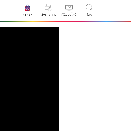
ผังรายการ
ทีวีออนไลน์
ค้นหา
SHOP