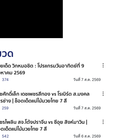
หมวด
ยเด็ด วิกหมอชิต : โปรแกรมวันอาทิตย์ที่ 9
งหาคม 2569
374
วันที่ 7 ส.ค. 2569
ชศักดิ์เล็ก เดชเพชรสีทอง vs โรเบิร์ต ส.มงคล
รช่าง | ช็อตเด็ดแม่ไม้มวยไทย 7 สี
259
วันที่ 7 ส.ค. 2569
ชรไพลิน สจ.โต้งปราจีน vs ซีอุย สิงห์มาวิน |
อตเด็ดแม่ไม้มวยไทย 7 สี
542
วันที่ 6 ส.ค. 2569