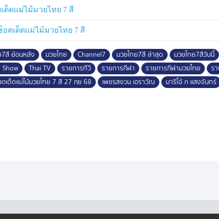
ตเด็ดแม่ไม้มวยไทย 7 สี
็อตเด็ดแม่ไม้มวยไทย 7 สี
7สี ย้อนหลัง
มวยไทย
Channel7
มวยไทย7สี ล่าสุด
มวยไทย7สีวันนี้
V Show
Thai TV
รายการทีวี
รายการกีฬา
รายการกีฬามวยไทย
รา
อตเด็ดแม่ไม้มวยไทย 7 สี 27 กย 68
เพชรสงวน เอราวัณ
มาริโอ้ ก แสงจันทร์