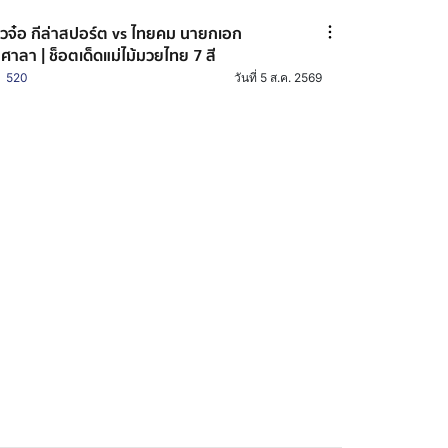
าวจ๋อ กีล่าสปอร์ต vs ไทยคม นายกเอก
าศาลา | ช็อตเด็ดแม่ไม้มวยไทย 7 สี
520
วันที่ 5 ส.ค. 2569