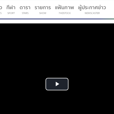
าว
กีฬา
ดารา
รายการ
แฟ้มภาพ
ผู้ประกาศข่าว
S
SPORT
STARS
SHOW
7HDSTOCK
NEWSCASTER
(current)
Play
Video