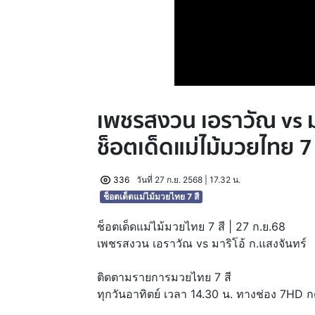
เพชรสงวน เอราวัณ vs มา
ช็อตเด็ดแม่ไม้มวยไทย 7 
336
วันที่ 27 ก.ย. 2568 | 17.32 น.
ช็อตเด็ดแม่ไม้มวยไทย 7 สี
ช็อตเด็ดแม่ไม้มวยไทย 7 สี | 27 ก.ย.68
เพชรสงวน เอราวัณ vs มาริโอ้ ก.แสงจันทร์
ติดตามรายการมวยไทย 7 สี
ทุกวันอาทิตย์ เวลา 14.30 น. ทางช่อง 7HD 