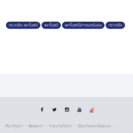
ข้อความแสดงความเสียใจกับผู้เสียชีวิตและครอบครัว และ
ประกาศว่า เหตุรุนแรงต่อเนื่องในสหรัฐฯ ต้องยุติทันที
กราดยิง เผาโบสถ์
เผาโบสถ์
เผาโบสถ์นิกายมอร์มอน
กราดยิง
·
·
·
·
เกี่ยวกับเรา
ติตต่อเรา
ร่วมงานกับเรา
เงื่อนไขและข้อตกลง