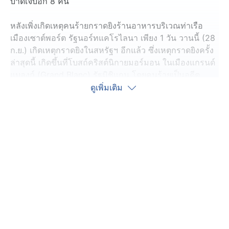
บาดเจ็บอีก 8 คน
หลังเพิ่งเกิดเหตุคนร้ายกราดยิงร้านอาหารบริเวณท่าเรือ
เมืองเซาต์พอร์ต รัฐนอร์ทแคโรไลนา เพียง 1 วัน วานนี้ (28
ก.ย.) เกิดเหตุกราดยิงในสหรัฐฯ อีกแล้ว ซึ่งเหตุกราดยิงครั้ง
ล่าสุดนี้ เกิดขึ้นที่โบสถ์คริสต์นิกายมอร์มอน ในเมืองแกรนด์
แบลงก์ (Grand Blanc) รัฐมิชิแกน โดยคนร้ายเป็นอดีต
ทหารนาวิกโยธิน อายุ 40 ปี ขับรถพุ่งชนประตูด้านหน้า
ดูเพิ่มเติม
โบสถ์ ในช่วงที่มีคนนับร้อยอยู่ด้านใน แล้วเปิดฉากใช้ปืน
ไรเฟิลกราดยิง ก่อนจุดไฟเผาโบสต์ ทำให้มีผู้เสียชีวิตอย่าง
น้อย 4 คน และบาดเจ็บอีกอย่างน้อย 8 คน
หลังจากตำรวจ 2 นาย ที่ได้รับแจ้งเหตุและไปถึงจุดเกิดเหตุ
ได้เกิดการยิงปะทะกัน โดยคนร้ายถูกยิงเสียชีวิตบริเวณลาน
จอดรถ ทั้งนี้ตำรวจเผยว่าอาจยังมีผู้สูญหายจำนวนหนึ่ง
เพราะเพลิงไหม้ทำให้ยังไม่สามารถเคลียร์พื้นที่ได้ ส่วนแรง
จูงใจในการก่อเหตุยังอยู่ระหว่างการสอบสวน
ด้านประธานาธิบดีโดนัลด์ ทรัมป์ ของสหรัฐฯ โพสต์