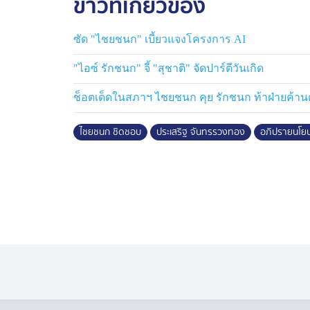
ข่าวที่เกี่ยวข้อง
ซัด "ไชยชนก" เบี้ยวแจงโครงการ AI
"ไอซ์ รักชนก" จี้ "สุชาติ" จัดปาร์ตีวันเกิด
ช็อตเด็ดในสภาฯ ไชยชนก คุย รักชนก ท้าฝ่ายค้านต
ไชยชนก ชิดชอบ
ประเสริฐ จันทรรวงทอง
อภิปรายนโย