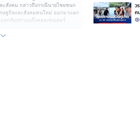
วร
ิจและสังคม กล่าวถึงกรณีนายไชยชนก
คน
อเศรษฐกิจและสังคมคนใหม่ ออกมาแฉก
 แลกกับปราบแก๊งคอลเซนเตอร์
่งรัฐมนตรีว่าการกระทรวงดิจิทัลเพื่อ
ไม่เคยมีใครมาพูดเรื่องนี้กับ
ล้ว เพราะทำให้เกิดความเสียหาย ยังไงก็ตน
ครโทรมา แต่นายไชยชนก ที่เพิ่งมาดำรง
โยชน์ให้ ซึ่งตนก็แปลกใจว่า เอ๊ะ ถ้า
ำเนินการเลย โดยหากไม่ดำเนินการอะไร
ข่ายผิดกฎหมายมาตรา 157 ฐานละเว้น