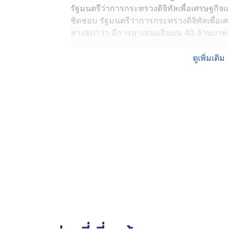
รัฐมนตรีว่าการกระทรวงดิจิทัลเพื่อเศรษฐก
ชิดชอบ รัฐมนตรีว่าการกระทรวงดิจิทัลเพื่
ลางสภาว่า มีการมาเสนอสินบน 40 ล้านบาท
โดยนายประเสริฐ ระบุว่า สมัยที่ตนดำรงตำแหน
ดูเพิ่มเติม
เศรษฐกิจและสังคม เป็นระยะเวลาประมาณ 2 ปี 
รัฐมนตรี ซึ่งเรื่องเช่นนี้ตนไม่ยุ่งเกี่ยวอยู่แ
ก็รู้สึกแปลกใจ เพราะตนอยู่ 2 ปี ไม่เคยมีใ
ตำแหน่ง ยังไม่ได้ทำงาน กับมีคนมาเสนอผลประ
เกิดเรื่องเช่นนี้จริง ทำไมนายไชยชนก ไม่ด
เลย และทราบเรื่องแล้ว นายไชยชนก ก็เข้า
ปฏิบัติหน้าที่