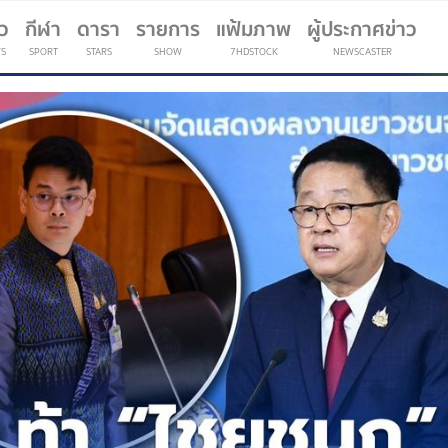
าว
กีฬา
ดารา
รายการ
แฟ้มภาพ
ผู้ประกาศข่าว
S
SPORT
STARS
SHOW
7HDSTOCK
NEWSCASTER
(current)