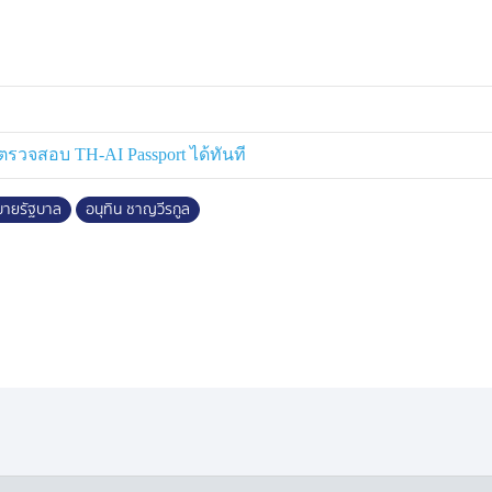
รวจสอบ TH-AI Passport ได้ทันที
บายรัฐบาล
อนุทิน ชาญวีรกูล