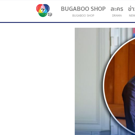
BUGABOO SHOP
ละคร
ข่
BUGABOO SHOP
DRAMA
NEW