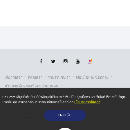
·
·
·
·
เกี่ยวกับเรา
ติตต่อเรา
ร่วมงานกับเรา
เงื่อนไขและข้อตกลง
·
นโยบายคุ้มครองข้อมูลส่วนบุคคล
·
·
นโยบายคุ้มครองข้อมูลส่วนบุคคล (ออนไลน์)
นโยบายคุกกี้
Ch7.com ใช้คุกกี้เพื่อที่จะได้นำข้อมูลไปวิเคราะห์เพื่อปรับปรุงเนื้อหา และเว็บไซต์ให้ตรงกับใจคุณ
นโยบายการใช้คุกกี้
มากขึ้น คุณสามารถศึกษา รายละเอียดการใช้คุกกี้ได้ที่
รับเรื่องร้องเรียน
Copyright © 2026 Bangkok Broadcasting & T.V. Co.,Ltd.
ยอมรับ
All rights reserved