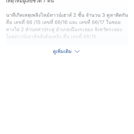
เหตุให้มีผู้เสียชีวิต 7 คน
นาทีเกิดเหตุเพลิงไหม้ทาวน์เฮาส์ 2 ชั้น จำนวน 3 คูหาติดกัน
คือ เลขที่ 66 /15 เลขที่ 66/16 และ เลขที่ 66/17 ในซอย
ทางไผ่ 2 ตำบลท่าประดู่ อำเภอเมืองระยอง จังหวัดระยอง
โดยทาวน์เฮาส์หลังต้นเพลิง คือ เลขที่ 66/16
จากนั้นเจ้าหน้าที่ดับเพลิงเทศบาลนครระยอง นำรถดับเพลิง
ดูเพิ่มเติม
ใช้เวลา 1 ชั่วโมง สามารถควบคุมเพลิงได้ พบว่าเพลิงไหม้
เสียหายวอดทั้งหมด 3 คูหา
หลังเพลิงสงบ เจ้าหน้าที่เข้าตรวจสอบ พบผู้เสียชีวิตในบ้าน
ต้นเพลิง 66/16 จำนวน 7 คน เป็นผู้ใหญ่ 4 คน และเด็ก 3
คน นอกจากนี้ มีผู้ได้รับบาดเจ็บอีก 3 คน สำลักควันไฟ ถูก
นำตัวส่งโรงพยาบาล
สอบถามเพื่อนบ้าน บอกว่า ตื่นมา 02.00 น.กว่า เห็นเพลิง
กำลังไหม้ มีเสียงระเบิดเป็นระยะ เพลิงไหม้เร็วมาก พร้อมทั้ง
ได้ยินเสียงกรีดร้อง จึงช่วยกันหาน้ำดับไฟ แล้วโทรแจ้งเจ้า