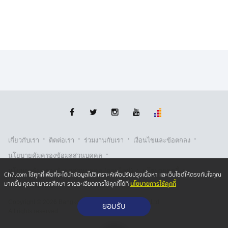
·
·
·
·
เกี่ยวกับเรา
ติตต่อเรา
ร่วมงานกับเรา
เงื่อนไขและข้อตกลง
·
นโยบายคุ้มครองข้อมูลส่วนบุคคล
·
·
นโยบายคุ้มครองข้อมูลส่วนบุคคล (ออนไลน์)
นโยบายคุกกี้
Ch7.com ใช้คุกกี้เพื่อที่จะได้นำข้อมูลไปวิเคราะห์เพื่อปรับปรุงเนื้อหา และเว็บไซต์ให้ตรงกับใจคุณ
นโยบายการใช้คุกกี้
มากขึ้น คุณสามารถศึกษา รายละเอียดการใช้คุกกี้ได้ที่
รับเรื่องร้องเรียน
Copyright © 2026 Bangkok Broadcasting & T.V. Co.,Ltd.
ยอมรับ
All rights reserved