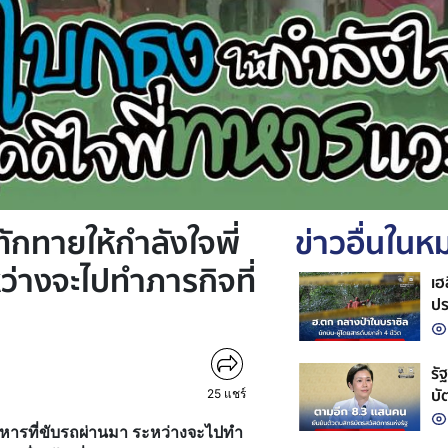
ักทายให้กำลังใจพี่
ข่าวอื่นใน
ว่างจะไปทำภารกิจที่
เฮ
ปร
ค
รั
บั
25
แชร์
ทบ
ทหารที่ขับรถผ่านมา ระหว่างจะไปทำ