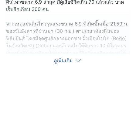
ดินไหวขนาด 6.9 ล่าสุด มีผู้เสียชีวิตเกิน 70 แล้วแล้ว บาด
เจ็บอีกเกือบ 300 คน
จากเหตุแผ่นดินไหวรุนแรงขนาด 6.9 ที่เกิดขึ้นเมื่อ 21.59 น.
ของวันอังคารที่ผ่านมา (30 ก.ย.) ตามเวลาท้องถิ่นของ
ฟิลิปปินส์ โดยมีจุดศูนย์กลางนอกชายฝั่งเมืองโบโก (Bogo)
ในจังหวัดเซบู (Cebu) และลึกลงไปใต้ดินราว 10 กิโลเมตร
เจ้าหน้าที่ยังคงเดินหน้าค้นหาผู้รอดชีวิตที่อาจติดอยู่ตามใต้
ซากอาคารต่าง ๆ ล่าสุด มีรายงานผู้เสียชีวิตเพิ่มเป็นอย่าง
ดูเพิ่มเติม
น้อย 72 คนแล้ว และมีผู้บาดเจ็บอีก 294 คน โดยจังหวัดเซบู
ประกาศภาวะภัยพิบัติเพื่อเปิดทางให้รัฐบาล โดยเฉพาะ
หน่วยงานปกครองท้องถิ่น สามารถใช้กองทุนฉุกเฉินได้
อย่างรวดเร็ว เพื่อจัดการบรรเทาทุกข์ ฟื้นฟูพื้นที่ประสบภัย
รวมถึงดำเนินมาตรการต่าง ๆ
ด้านสถาบันภูเขาไฟวิทยาและแผ่นดินไหววิทยาแห่ง
ฟิลิปปินส์ (Phivolcs) เตือนพื้นที่ที่ได้รับผลกระทบให้เตรียม
รับมือกับแรงสั่นสะเทือนที่จะเกิดขึ้นอีกในอีกไม่กี่วันข้างหน้า
แม้คาดว่าว่าความรุนแรงของการสั่นไหวจะค่อย ๆ ลดลง