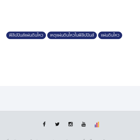
ทั้งนี้ ฟิลิปปินส์ตั้งอยู่ตามแนว "วงแหวนแห่งไฟ" ของ
มหาสมุทรแปซิฟิก ที่ซึ่งเสี่ยงเกิดแผ่นดินไหวและภูเขาไฟ
ระเบิดบ่อยครั้ง
ฟิลิปปินส์แผ่นดินไหว
เหตุแผ่นดินไหวในฟิลิปปินส์
แผ่นดินไหว