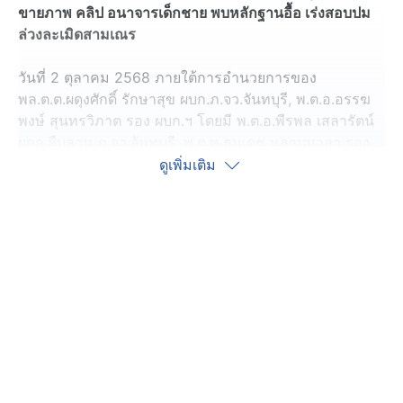
ขายภาพ คลิป อนาจารเด็กชาย พบหลักฐานอื้อ เร่งสอบปม
ล่วงละเมิดสามเณร
วันที่ 2 ตุลาคม 2568 ภายใต้การอำนวยการของ
พล.ต.ต.ผดุงศักดิ์ รักษาสุข ผบก.ภ.จว.จันทบุรี, พ.ต.อ.อรรฆ
พงษ์ สุนทรวิภาต รอง ผบก.ฯ โดยมี พ.ต.อ.พีรพล เสลารัตน์
ผกก.สืบสวน ภ.จว.จันทบุรี, พ.ต.ท.ธนเดช หลาบมาลา รอง
ผกก.ฯ และ พ.ต.ท.ภัควัต เมฆฉาย สว.กก.สส.ฯ นำกำลังเจ้า
ดูเพิ่มเติม
หน้าที่เข้าตรวจค้นกุฏิภายในวัดแห่งหนึ่งในพื้นที่
อ.โป่งน้ำร้อน จ.จันทบุรี หลังได้รับข้อมูลจาก ชุดปฏิบัติการ
ปราบปรามการล่วงละเมิดทางเพศต่อเด็กทางอินเทอร์เน็ต
(TICAC) ว่า มีบุคคลใช้ช่องทางออนไลน์เผยแพร่สื่อลามก
อนาจารเด็ก
การสืบสวนพบว่า พระประชา อายุ 29 ปี จึงได้รวบรวม
พยานหลักฐาน และขอหมายค้นจากศาลจังหวัดจันทบุรี ก่อน
เข้าทำการตรวจค้นในวันนี้ โดย พระประชา ยอมรับว่าเป็น
แอดมินกลุ่มลับ 18+ บนแพลตฟอร์ม Telegram และ X มา
นานกว่า 2-3 ปี โดยเก็บค่าสมาชิกเข้ากลุ่มรายละ 100 บาท