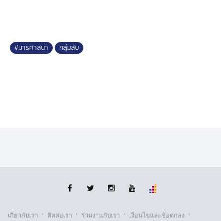
โอนเข้าบัญชีส่วนตัว ก่อนอนุญาตให้เข้าถึงสื่อลามกอนาจาร
เด็ก ทั้งภาพถ่ายและวิดีโอ
ผลการตรวจค้นกุฏิพบหลักฐานจำนวนมาก ได้แก่
#มารศาสนา
กลุ่มลับ
คอมพิวเตอร์โน้ตบุ๊ก โทรศัพท์มือถือ และสื่อดิจิทัลที่เก็บ
บันทึก ไฟล์สื่อลามกอนาจารเด็ก รวมถึงคลิปวิดีโอสามเณร
ถูกล่วงละเมิดทางเพศ สร้างความสะเทือนใจแก่เจ้าหน้าที่ผู้
ปฏิบัติงาน
เบื้องต้นเจ้าหน้าที่ได้ให้ลาสิกขา และควบคุมตัวส่งพนักงาน
สอบสวน สภ.โป่งน้ำร้อน เพื่อดำเนินคดีในข้อหา รวมถึง
ประสานเจ้าหน้าที่ พมจ.จันทบุรี เร่งทำการตรวจสอบ ว่ามี
การล่วงละเมิดสามเณรด้วยหรือไม่
·
·
·
·
เกี่ยวกับเรา
ติตต่อเรา
ร่วมงานกับเรา
เงื่อนไขและข้อตกลง