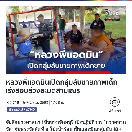
หลวงพี่แอดมินเปิดกลุ่มลับขายภาพเด็ก
เร่งสอบล่วงละมิดสามเณร
316
วันที่ 2 ต.ค. 2568 | 17.08 น.
ข่าวออนไลน์7HD
36
แชร์
จับสึกมารศาสนา ! สืบสวนจันทบุรี เปิดปฏิบัติการ “กวาดลาน
วัด” จับพระวัดดัง ที่ อ.โป่งน้ำร้อน เป็นแอดมินกลุ่มลับ 18+