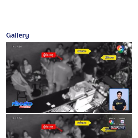
วันนี้ แต่ยังไม่ระบุเวลา เบื้องต้นตำรวจพบว่าสาเหตุมาจาก
เรื่องหึงหวง โดยก่อนหน้านี้ไม่ถึงเดือน ทั้งคู่เคยมีปากเสียง
ทะเลาะกัน สาเหตุมาจากแฟนของผู้บาดเจ็บเคยคบหากับ
นายธีรยุทธ มาได้ประมาณ 4 ปี และเพิ่งเลิกกันเมื่อ 3 เดือน
Gallery
ก่อน ต่อมาฝ่ายหญิงไปคบหากับผู้บาดเจ็บมาได้ 1 เดือน
ส่วนอาการผู้บาดเจ็บ หลังเข้ารับการผ่าตัดเมื่อคืนที่ผ่านมา
อาการเริ่มดีขึ้นตามลำดับ อยู่ในเกณฑ์ปลอดภัยแล้ว แต่ยัง
ต้องอยู่ภายใต้การดูแลของแพทย์อย่างใกล้ชิดอีกระยะหนึ่ง