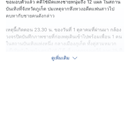
ขอมอบตัวแล้ว คดีใช้มีดแทงชายหนุ่มถึง 12 แผล ในสถาน
บันเทิงที่จังหวัดภูเก็ต ปมเหตุจากหึงหวงอดีตแฟนสาวไป
คบหากับชายคนดังกล่าว
เหตุนี้เกิดตอน 23.30 น. ของวันที่ 1 ตุลาคมที่ผ่านมา กล้อง
วงจรปิดบันทึกภาพชายที่ก่อเหตุเดินเข้าไปพร้อมเพื่อน 1 คน
ในสถานบันเทิงแห่งหนึ่ง กลางเมืองภูเก็ต ทั้งคู่สวมหมวก
แก๊ปปิดบังใบหน้า ตรงไปยังโต๊ะที่ นายกรรณตวีย์ อายุ 25 ปี
นั่งดื่มกินอยู่กับแฟนสาว และเพื่อน ๆ ก่อนจะใช้มีดจ้วงแทง
ดูเพิ่มเติม
แบบไม่ยั้ง คมมีดบาดลึกเข้าลำคอ หน้าอก แขน ข้อศอก
ร่วม 12 แผล บาดเจ็บสาหัส
หลังก่อเหตุได้ขับรถสปอร์ตสีขาวป้ายแดงหลบหนีไป ต่อมา
ตำรวจตรวจสอบจนทราบชื่อผู้ต้องสงสัยรายนี้ คือ นายธีร
ยุทธ อายุ 43 ปี เป็นหลานนักการเมืองท้องถิ่นในพื้นที่จังหวัด
พัทลุง ก่อนจะตามไปยึดรถ ถูกจอดทิ้งไว้ห่างจุดเกิดเหตุ 2
กิโลเมตร
ล่าสุด นายธีรยุทธ ผู้ก่อเหตุ ได้ติดต่อขอมอบตัวกับตำรวจใน