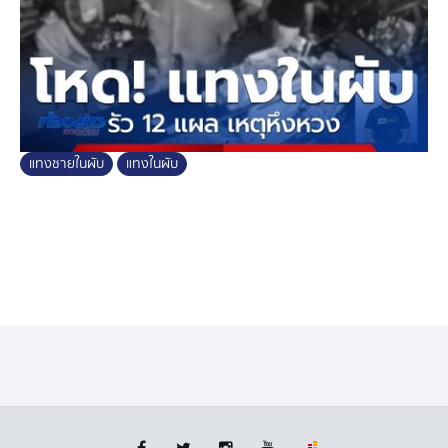
แทงชายในผับ
แทงในผับ