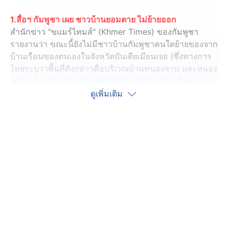
1.สื่อฯ กัมพูชา เผย ชาวบ้านยอมตาย ไม่ย้ายออก
สำนักข่าว "ขแมร์ไทมส์" (Khmer Times) ของกัมพูชา
รายงานว่า ขณะนี้ยังไม่มีชาวบ้านกัมพูชาคนใดย้ายของจาก
บ้านเรือนของตนเองในจังหวัดบันเตียเมียนเจย (ซึ่งทางการ
ไทยระบุว่าพื้นที่ดังกล่าวคือบริเวณบ้านหนองจาน และหนอง
หญ้าแก้ว อำเภอโคกสูง จังหวัดสระแก้ว) แม้ว่าเส้นตาย
ที่ทางการไทยกำหนดจะใกล้เข้ามาทุกที โดยชาวบ้านให้
ดูเพิ่มเติม
คำมั่นว่าจะปกป้องทรัพย์สินของตนเองที่ทางการไทยขู่ว่าจะ
รื้อทำลายทิ้ง หากชาวกัมพูชาไม่ปฏิบัติตามคำสั่ง
โดยจนถึงเมื่อวานนี้ ชาวบ้านกัมพูชายังคงปฏิเสธคำขาด
ของทางการไทย ขณะที่ทางการกัมพูชาให้คำมั่นว่าจะ
ปกป้องพลเมืองของตนอย่างสุดความสามารถ พร้อมระบุว่า
คำกล่าวอ้างของฝ่ายไทยที่ระบุว่า มีชาวกัมพูชาประมาณ
200 ครัวเรือน "อาศัยอยู่ในดินแดนไทย" เป็นการอ้างอิงจาก
แผนที่ที่กัมพูชาไม่เคยยอมรับ
นอกจากนี้ สำนักข่าว "ขแมร์ไทมส์" ยังรายงานอ้างอิงถึงผู้