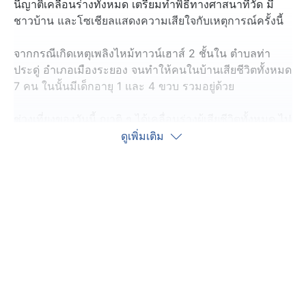
นี้ญาติเคลื่อนร่างทั้งหมด เตรียมทำพิธีทางศาสนาที่วัด มี
ชาวบ้าน และโซเชียลแสดงความเสียใจกับเหตุการณ์ครั้งนี้
จากกรณีเกิดเหตุเพลิงไหม้ทาวน์เฮาส์ 2 ชั้นใน ตำบลท่า
ประดู่ อำเภอเมืองระยอง จนทำให้คนในบ้านเสียชีวิตทั้งหมด
7 คน ในนั้นมีเด็กอายุ 1 และ 4 ขวบ รวมอยู่ด้วย
ช่วงเที่ยงของวันนี้ ญาติ ๆ ได้เคลื่อนร่างผู้เสียชีวิตทั้งหมด ไป
ยังศาลาวัดลุ่มมหาชัยชุมพล (พระอารามหลวง) เพื่อทำพิธี
ดูเพิ่มเติม
รดน้ำศพในช่วงเย็น โดยศพทั้งหมดถูกนำมาวางเรียงบน
ศาลาเดียวกัน
นางกนกวรรณ อายุ 53 ปี พี่สาวของ นางสาวลัดดา อายุ 51
ปี เจ้าของบ้าน 1 ในผู้เสียชีวิต กล่าวว่า ในวันพรุ่งนี้ (4 ต.ค.)
จะฌาปนกิจเด็ก ๆ ทั้ง 3 ศพ ก่อน ส่วนวันเสาร์จะฌาปนกิจ
อีก 2 ศพ และวันสุดท้ายคือวันอาทิตย์ จะฌาปนกิจน้องสาว
เป็นร่างสุดท้าย รวมทั้งหมด 7 ศพ โดยใช้เวลา 3 วัน
เหตุการณ์นี้ มีชาวบ้านและโซเชียวต่างเข้ามาแสดงความ