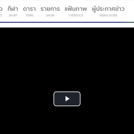
าว
กีฬา
ดารา
รายการ
แฟ้มภาพ
ผู้ประกาศข่าว
S
SPORT
STARS
SHOW
7HDSTOCK
NEWSCASTER
(current)
Play
Video