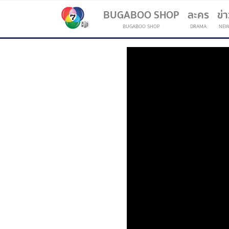
BUGABOO SHOP
ละคร
ข่
BUGABOO SHOP
DRAMA
NEW