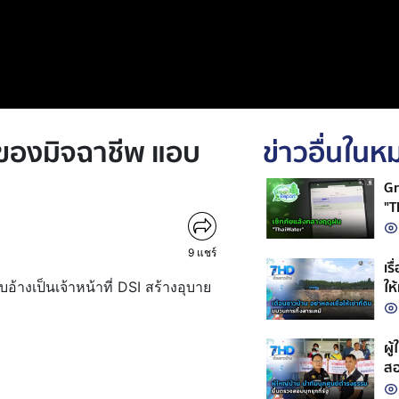
กตของมิจฉาชีพ แอบ
ข่าวอื่นใน
Gr
"T
9
แชร์
เร
ให
้างเป็นเจ้าหน้าที่ DSI สร้างอุบาย
ผู
สอ