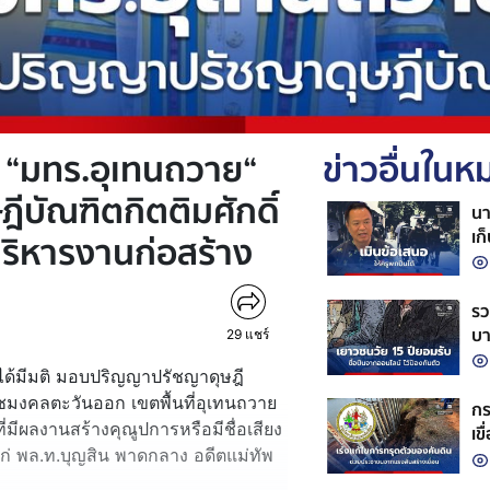
 “มทร.อุเทนถวาย“
ข่าวอื่นใน
บัณฑิตกิตติมศักดิ์
นา
เก
ิหารงานก่อสร้าง
กล
รว
บา
29
แชร์
ย ได้มีมติ มอบปริญญาปรัชญาดุษฎี
าชมงคลตะวันออก เขตพื้นที่อุเทนถวาย
กร
ี่มีผลงานสร้างคุณูปการหรือมีชื่อเสียง
เข
่ พล.ท.บุญสิน พาดกลาง อดีตแม่ทัพ