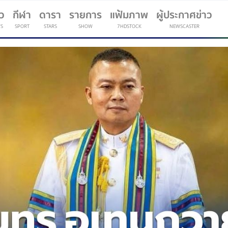
าว
กีฬา
ดารา
รายการ
แฟ้มภาพ
ผู้ประกาศข่าว
S
SPORT
STARS
SHOW
7HDSTOCK
NEWSCASTER
(current)