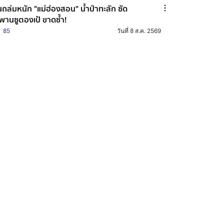
ถล่มหนัก "แม่ฮ่องสอน" น้ำป่าทะลัก ซัด
พานซูตองเป้ ขาดซ้ำ!
85
วันที่ 8 ส.ค. 2569