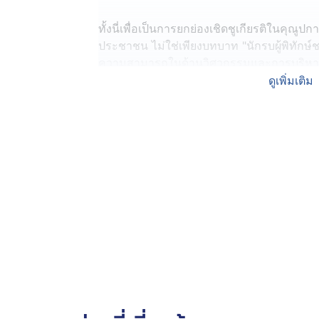
ทั้งนี่เพื่อเป็นการยกย่องเชิดชูเกียรติในคุณูป
ประชาชน ไม่ใช่เพียงบทบาท "นักรบผู้พิทักษ์ชาต
ความสามารถในด้านวิศวกรรมและการบริหารง
ดูเพิ่มเติม
พล.ท.บุญสิน กล่าวว่า ขอขอบคุณคณะผู้บริห
เทคโนโลยีราชมงคลตะวันออก เขตพื้นที่อุเทน
ปรัชญาดุษฎีบัณฑิตกิตติมศักดิ์ สาขาวิศวกร
เกียรติอย่างสูงยิ่ง