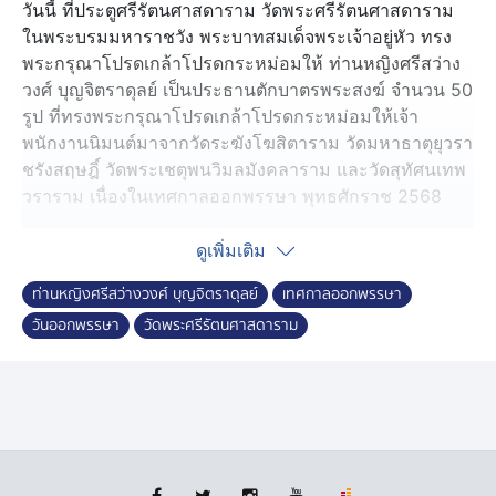
วันนี้ ที่ประตูศรีรัตนศาสดาราม วัดพระศรีรัตนศาสดาราม
ในพระบรมมหาราชวัง พระบาทสมเด็จพระเจ้าอยู่หัว ทรง
พระกรุณาโปรดเกล้าโปรดกระหม่อมให้ ท่านหญิงศรีสว่าง
วงศ์ บุญจิตราดุลย์ เป็นประธานตักบาตรพระสงฆ์ จำนวน 50
รูป ที่ทรงพระกรุณาโปรดเกล้าโปรดกระหม่อมให้เจ้า
พนักงานนิมนต์มาจากวัดระฆังโฆสิตาราม วัดมหาธาตุยุวรา
ชรังสฤษฎิ์ วัดพระเชตุพนวิมลมังคลาราม และวัดสุทัศนเทพ
วราราม เนื่องในเทศกาลออกพรรษา พุทธศักราช 2568
วันออกพรรษา หรือเรียกอีกอย่างหนึ่งว่า วันมหาปวารณา
ดูเพิ่มเติม
ตรงกับวันขึ้น 15 ค่ำ เดือน 11 เป็นวันสำคัญทางศาสนาพุทธ
ท่านหญิงศรีสว่างวงศ์ บุญจิตราดุลย์
เทศกาลออกพรรษา
แบบไทย-ลาว โดยเป็นวันสิ้นสุดระยะเวลาจำพรรษา 3 เดือน
วันออกพรรษา
วัดพระศรีรัตนศาสดาราม
ของพระสงฆ์เถรวาท นับจากวันเข้าพรรษาเมื่อวันแรม 1 ค่ำ
เดือน 8 อันเป็นวันที่พระภิกษุทั้งหลายอธิษฐานใจเข้าอยู่
พรรษาครบไตรมาส คือ 3 เดือน ตามพระพุทธบัญญัติ โดย
ไม่ไปค้างแรมนอกสถานที่ที่ตั้งใจไว้