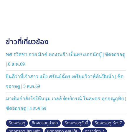
ข่าวที่เกี่ยวข้อง
ทศ รวิศชา อวย มิกค์ ทองระย้า เป็นพระเอกนักบู๊ | ชิดจอรอดู
| 6 ส.ค.69
ยินดีว่าที่เจ้าสาว แป้ง ศรัณย์ฉัตร เตรียมวิวาห์ต้นปีหน้า | ชิด
จอรอดู | 5 ส.ค.69
มาเติมกำลังใจให้หนุ่ม เวลล์ ดิษย์กรณ์ ในละคร ทุกอณูฤทัย |
ชิดจอรอดู | 4 ส.ค.69
ชิดจอรอดู
ชิดจอรอดูล่าสุด
ชิดจอรอดูวันนี้
ชิดจอรอดู ช่อง7
ชิดจอรอดู ย้อนหลัง
ชิดจอรอดู คลิปเต็ม
ดาราช่อง 7