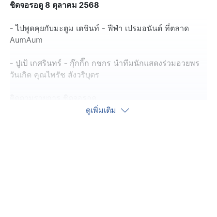
ชิดจอรอดู 8 ตุลาคม 2568
- ไปพูดคุยกับมะตูม เตชินท์ - ฟีฟ่า เปรมอนันต์ ที่ตลาด
AumAum
- ปูเป้ เกศรินทร์ - กุ๊กกิ๊ก กชกร นำทีมนักแสดงร่วมอวยพร
วันเกิด คุณไพรัช สังวริบุตร
ติดตามรายการ ชิดจอรอดู
วันจันทร์ อังคาร วันพุธ วันพฤหัสบดี วันเสาร์ และวันอาทิตย์
ดูเพิ่มเติม
เวลา 22.30 น.
ทางช่อง 7HD กด 35
#ชิดจอรอดู #ฟีฟ่าเปรมอนันต์ #ปูเป้เกศรินทร์ #รายการ
ช่อง7