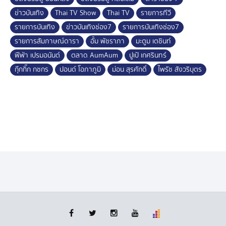
ข่าวบันเทิง
Thai TV Show
Thai TV
รายการทีวี
รายการบันเทิง
ข่าวบันเทิงช่อง7
รายการบันเทิงช่อง7
รายการสัมภาษณ์ดารา
อั้ม พัชราภา
มะตูม เตชินท์
ฟีฟ่า เปรมอนันต์
ตลาด AumAum
ปูเป้ เกศรินทร์
กุ๊กกิ๊ก กชกร
ปอนด์ โอภาภูมิ
ม่อน สุรศักดิ์
ไพรัช สังวริบุตร