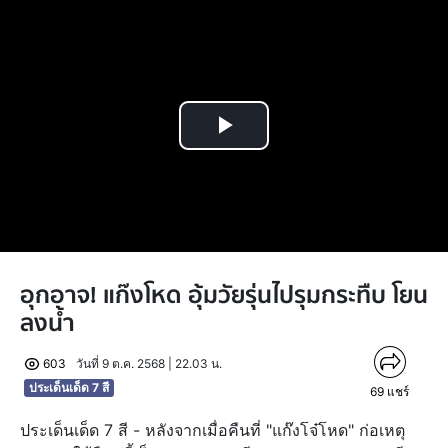
Play
Video
อุกอาจ! แก๊งโหด อุ้มวัยรุ่นไปรุมกระทืบ โยน
ลงน้ำ
603
วันที่ 9 ต.ค. 2568 | 22.03 น.
ประเด็นเด็ด 7 สี
69
แชร์
ประเด็นเด็ด 7 สี - หลังจากเมื่อคืนที่ "แก๊งโจ๋โหด" ก่อเหตุ