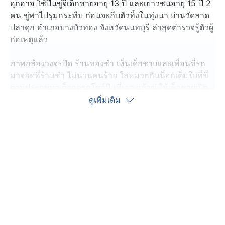
อุกอาจ ใช้ปืนขู่จี้เด็กชายอายุ 13 ปี และเยาวชนอายุ 15 ปี 2
คน ขู่พาไปรุมกระทืบ ก่อนจะถีบตัวทิ้งในทุ่งนา ย่านวัดลาด
ปลาดุก อำเภอบางบัวทอง จังหวัดนนทบุรี ล่าสุดตำรวจรู้ตัวผู้
ก่อเหตุแล้ว
ภาพกล้องวงจรปิด ร้านของชำ เห็นเด็กชายและเพื่อนขี่รถ
มาจอดที่ร้านชำ ไม่นานคนร้าย ใส่หมวกกันน็อกเต็มใบที่ขี่
ตามประกบมา ก็จอดรถโชว์ปืนที่เอว แล้วขู่ ให้เด็กชายเปิด
โทรศัพท์มือถือให้ดู พอบ่ายเบี่ยง ก็ถูกค้นตัวแล้วหยิบ
ดูเพิ่มเติม
โทรศัพท์ไป ไล่ดูภาพในโทรศัพท์
พอพบภาพคู่อริ ก็เข้าใจผิดว่า ตนเป็นพวกเดียวกัน ขู่ให้พาไป
บ้านคู่อริ พอตนปฏิเสธ ก็เอาผ้าคลุมหัวพาตัวไปที่บ้่านหลัง
หนึ่ง เรียกเพื่อนมาเกือบสิบคนรุมกระทืบ จนบาดเจ็บมีแผลทั้ง
ตัว ใบหน้าบวม ปาก จมูกแตก ไถเงินไป 50 บาท บุหรี่ 1 ซอง
แล้วฉกโทรศัพท์มือถือไป 2 เครื่อง จากนั้นก็พาทั้งคู่ไปที่ป่า
ริมนา แล้วถีบลงไปในน้ำ
ผู้ปกครองรีบตามมาช่วย หลังลูกโทรไปบอกรุ่นพี่ให้ออกมา