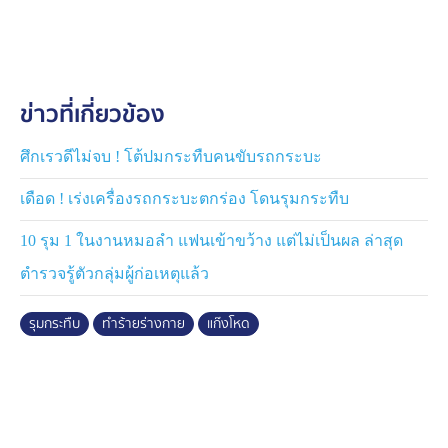
ช่วยด่วนถูกรุมทำร้ายน่วม ลุง เจ้าของร้านชำเผย วันนั้นที่
คนร้ายมาจอดประกบชิงโทรศัพท์มือถือ เข้าใจว่า เป็นเพื่อน
กัน เลยไม่ได้เข้ามาทัก ไม่นึกจะเกิดเหตุร้าย แม่ของเหยื่อเผย
ตำรวจแจ้งว่า รู้ตัวคนร้ายแล้ว อยู่ระหว่างไล่กล้องวงจรปิด
ข่าวที่เกี่ยวข้อง
เพื่อติดตามจับกุมตัว ตนยืนยัน ไม่รับคำขอโทษใด ๆ ไม่รู้จัก
กันมาก่อน ฉกของไปไม่พอ ทำไมต้องทำร้ายกันขนาดนี้
ศึกเรวดีไม่จบ ! โต้ปมกระทืบคนขับรถกระบะ
เดือด ! เร่งเครื่องรถกระบะตกร่อง โดนรุมกระทืบ
10 รุม 1 ในงานหมอลำ แฟนเข้าขว้าง แต่ไม่เป็นผล ล่าสุด
ตำรวจรู้ตัวกลุ่มผู้ก่อเหตุแล้ว
รุมกระทืบ
ทำร้ายร่างกาย
แก๊งโหด