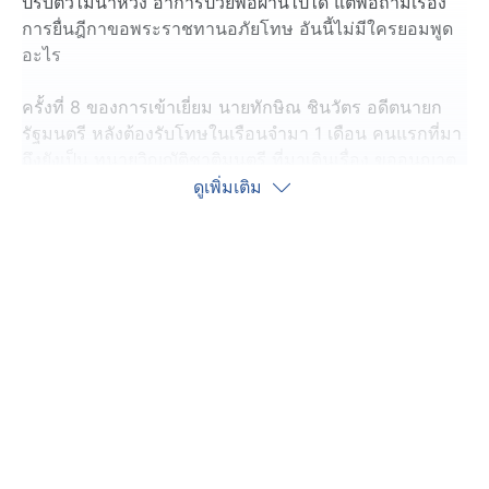
ปรับตัวไม่น่าห่วง อาการป่วยพอผ่านไปได้ แต่พอถามเรื่อง
การยื่นฎีกาขอพระราชทานอภัยโทษ อันนี้ไม่มีใครยอมพูด
อะไร
ครั้งที่ 8 ของการเข้าเยี่ยม นายทักษิณ ชินวัตร อดีตนายก
รัฐมนตรี หลังต้องรับโทษในเรือนจำมา 1 เดือน คนแรกที่มา
ถึงยังเป็น ทนายวิญญัติชาติมนตรี ที่มาเดินเรื่อง ขออนุญาต
เข้าเยี่ยม ก่อนที่ นางสาวพินทองทา ชินวัตร คุณากรวงศ์
ดูเพิ่มเติม
หรือ "เอม", พร้อมสามี และ นายปิฎก สุขสวัสดิ์ สามีของ
น้องสาว จะตามมาถึงเรือนจำและเข้าเยี่ยม รอบนี้ใช้เวลา
ประมาณ 1 ชั่วโมง
พอ "เอม" พร้อมคณะออกมา ก็เข้าทักทายกลุ่มคนเสื้อแดง
ก่อน จากนั้น ก็อัพเดตอาการของพ่อ บอกว่าสุขภาพจิตดียัง
เข้มแข็งอยู่ มีบ่นบ้างว่ามีอาการชาที่นิ้ว ยังฝากขอบคุณ
เพื่อนร่วมรุ่น ที่มาจากโรงเรียนมงฟอร์ตวิทยาลัย จังหวัด
เชียงใหม่ แต่พอผู้สื่อข่าวถามเรื่องที่ชาวบ้านแซวว่า สามี
"เอม" อาจเป็นนายกฯ คนต่อไป ทั้ง "เอม" และสามี ก็พากัน
ยิ้มแทนคำตอบ แต่พอถามว่าแล้วเรื่องการยื่นฎีกาขอ