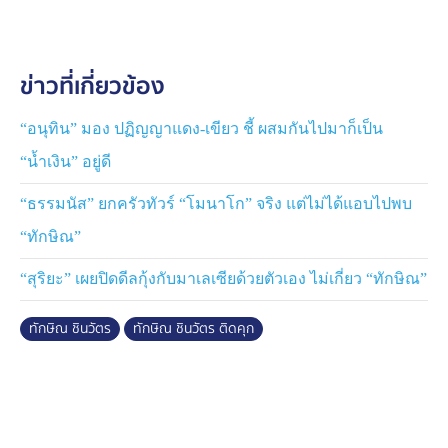
พระราชทานอภัยโทษ ที่ถูกตีตกไปแล้ว จะทำอย่างไร
ปรากฏว่าไม่ตอบก่อนรีบขึ้นรถกลับไปทันที
ข่าวที่เกี่ยวข้อง
เช่นเดียวกับ ทนายวิญญัติ อาศัยช่วงชุลมุนที่สื่อมวลชน
พยายามเข้าไปสอบถาม "เอม" ก็ตามออกจากเรือนจำฯ ไป
เงียบ ๆ เช่นกัน
“อนุทิน” มอง ปฏิญญาแดง-เขียว ชี้ ผสมกันไปมาก็เป็น
“น้ำเงิน” อยู่ดี
“ธรรมนัส” ยกครัวทัวร์ “โมนาโก” จริง แต่ไม่ได้แอบไปพบ
“ทักษิณ”
“สุริยะ” เผยปิดดีลกุ้งกับมาเลเซียด้วยตัวเอง ไม่เกี่ยว “ทักษิณ”
ทักษิณ ชินวัตร
ทักษิณ ชินวัตร ติดคุก