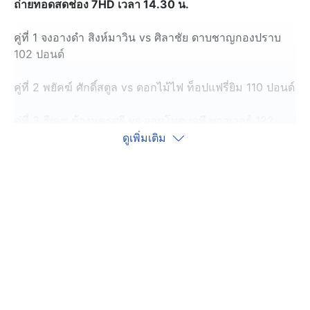
ถ่ายทอดสดช่อง 7HD เวลา 14.30 น.
คู่ที่ 1 จงอางดำ สิงห์มาวิน vs ศิลาชัย ดาบชาญกองปราบ
102 ปอนด์
คู่ที่ 2 พยัคฆ์ ศักดิ์สตูล vs ดอกไม้ไฟ ท็อปแฟรี่ยิม 110 ปอนด์
คู่ที่ 3 ธีเดช ช้างนครศรี vs จอมโหด เจพี.พาวเวอร์ 122
ปอนด์
ดูเพิ่มเติม
คู่ที่ 4 (คู่เอก) อรรถชัย กีล่าสปอร์ต vs หยกคีรี ที
เอ็น.มวยไทยยิม122 ปอนด์
*หมายเหตุ โปรแกรมมวยอาจมีการเปลี่ยนแปลง​
ลิงก์ถ่ายทอดสด ช่อง 7HD >
http://www.ch7.com/live.html?ref=index
ดูคลิปมวยไทย 7 สี อาทิตย์นี้ทั้งหมด คลิกที่นี่ :
คลิปมวยไทย