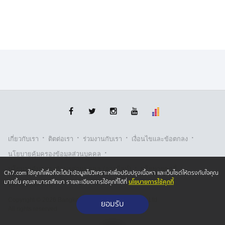
·
·
·
·
เกี่ยวกับเรา
ติตต่อเรา
ร่วมงานกับเรา
เงื่อนไขและข้อตกลง
·
นโยบายคุ้มครองข้อมูลส่วนบุคคล
·
·
นโยบายคุ้มครองข้อมูลส่วนบุคคล (ออนไลน์)
นโยบายคุกกี้
Ch7.com ใช้คุกกี้เพื่อที่จะได้นำข้อมูลไปวิเคราะห์เพื่อปรับปรุงเนื้อหา และเว็บไซต์ให้ตรงกับใจคุณ
นโยบายการใช้คุกกี้
มากขึ้น คุณสามารถศึกษา รายละเอียดการใช้คุกกี้ได้ที่
รับเรื่องร้องเรียน
Copyright © 2026 Bangkok Broadcasting & T.V. Co.,Ltd.
ยอมรับ
All rights reserved