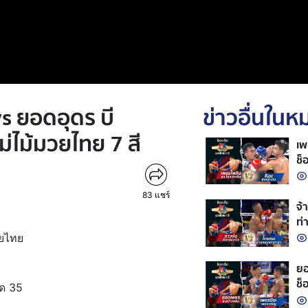
s ยอดอุดร บี
ข่าวอื่นใน
ม่ไม้มวยไทย 7 สี
เพ
ช็
83
แชร์
จ้
ท่
วยไทย
ยอ
ช็
กด 35