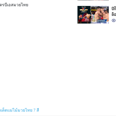
ุดรบีเอสมวยไทย
ปี
ช็
ตเด็ดแม่ไม้มวยไทย 7 สี