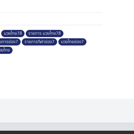
มวยไทย7สี
รายการ มวยไทย7สี
ยการช่อง7
รายการกีฬาช่อง7
มวยไทยช่อง7
มวยไทย