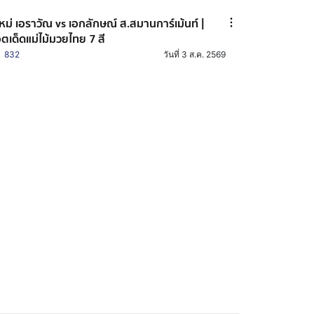
ใหม่ เอราวัณ vs เอกลักษณ์ ส.สมานการ์เม้นท์ |
อตเด็ดแม่ไม้มวยไทย 7 สี
832
วันที่ 3 ส.ค. 2569