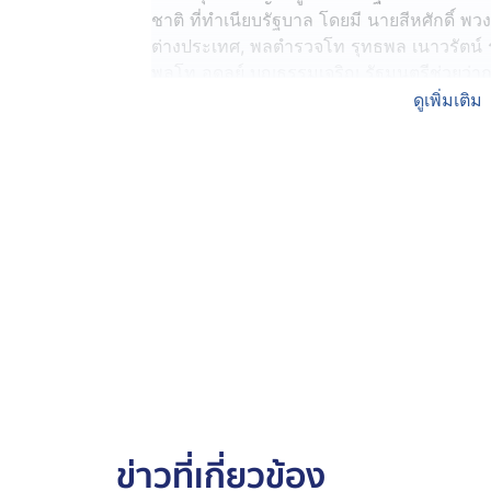
ชาติ ที่ทำเนียบรัฐบาล โดยมี นายสีหศักดิ์ พ
ต่างประเทศ, พลตำรวจโท รุทธพล เนาวรัตน์ 
พลโท อดุลย์ บุญธรรมเจริญ รัฐมนตรีช่วย
ความมั่นคง ร่วมประชุม
ดูเพิ่มเติม
ซึ่งเป็นการประชุมติดตามสถานการณ์ชายแด
สถานการณ์ชายแดนจังหวัดสระแก้ว ที่บ้าน
จากที่ประชุม สมช.ครั้งที่ผ่านมา มอบหมายใ
การดำเนินการ
หลังการประชุม นายอนุทิน ยืนยันว่ารัฐบาลม
เผยได้ เพราะเป็นเรื่องความลับสุดยอด ต้องใ
ที่ประชุม สมช.ย้ำจุดยืนเดิม 4 ข้อ
ขณะที่ นายฉัตรชัย บางชวด เลขาธิการสภาค
ประชุม สมช.ว่า ที่ประชุมได้ติดตามสถานกา
4 ข้อ ตามที่นายกฯ แถลงไว้ คือ 1. กัมพูชาต้
ข่าวที่เกี่ยวข้อง
เก็บกู้ทุ่นระเบิด 3. ร่วมมือปราบปรามอาชญ