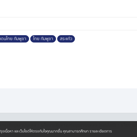
สถานการณ์ เน้นย้ำ 4 ข้อเท่านั้น เพื่อ
ี่มีปัญหา อยู่ในขั้นตอนการดำเนินการ
ิจารณา วันนี้ไม่ได้ลงรายละเอียด
ดนไทย กัมพูชา
ไทย กัมพูชา
สระแก้ว
างไปจังหวัดพิจิตร เพื่อตรวจ
อร์ มีฝนตกลงมาอย่างหนัก เมื่อก้าว
ลิคอปเตอร์ ก่อนที่ทีมงานจะช่วยกัน
ตามน้ำท่วมที่จังหวัดพิจิตร
ที่จังหวัดชัยนาท และสิงห์บุรี
·
·
ครองข้อมูลส่วนบุคคล
นโยบายคุ้มครองข้อมูลส่วนบุคคล (ออนไลน์)
นโยบายคุ
ปรับปรุงเนื้อหา และเว็บไซต์ให้ตรงกับใจคุณมากขึ้น คุณสามารถศึกษา รายละเอียดการ