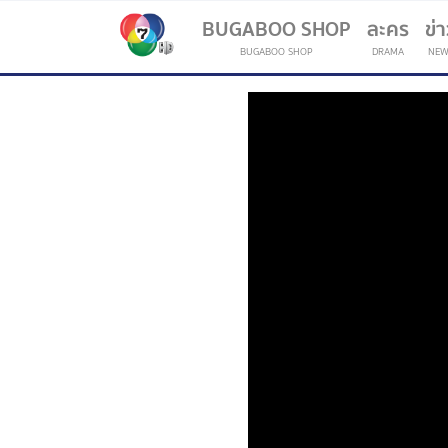
BUGABOO SHOP
ละคร
ข่
BUGABOO SHOP
DRAMA
NEW