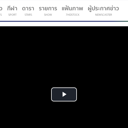
าว
กีฬา
ดารา
รายการ
แฟ้มภาพ
ผู้ประกาศข่าว
S
SPORT
STARS
SHOW
7HDSTOCK
NEWSCASTER
(current)
Play
Video