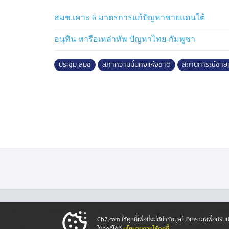
ชายแดนที่มีปัญหา
สมช.เคาะ 6 มาตรการแก้ปัญหาชายแดนใต้
นายฉัตรชัย ย้ำว่าการประชุมวันนี้ เพียงติดตาม
ให้ทุกหน่วยยึดถือและปฏิบัติตาม ส่วนพื้นที่ท
อนุทิน หารือเหล่าทัพ ปัญหาไทย-กัมพูชา
ของฝ่ายทหาร ส่วนวันเวลาให้ฝ่ายทหารเป็นผู้พ
ประชุม สมช
สภาความมั่นคงแห่งชาติ
สถานการณ์ชายแ
นายกฯ สะดุดล้ม ขณะลง
เฮลิคอปเตอร์
หลังจากประชุม สมช.เสร็จ นายอนุทิน ได้เดินท
สถานการณ์น้ำท่วม แต่ช่วงที่ลงจากเฮลิคอปเต
ลงถึงพื้น นายกฯ ได้สะดุดล้มลงที่สนามจอดเฮ
พยุงขึ้นมา แล้วรีบไปปฏิบัติภารกิจลงพื้นที่ติด
ส่วนช่วงเย็น จะเดินทางไปติดตามสถานการณ์น้ำ
·
·
·
·
เกี่ยวกับเรา
ติตต่อเรา
ร่วมงานกับเรา
เงื่อนไขและข้อตกลง
นโยบายคุ้ม
Ch7.com ใช้คุกกี้เพื่อที่จะได้นำข้อมูลไปวิเคราะห์เพื่อ
Copyright © 2026 Bangkok Broadcasting & T.V. Co.,Ltd.
All rights reserved