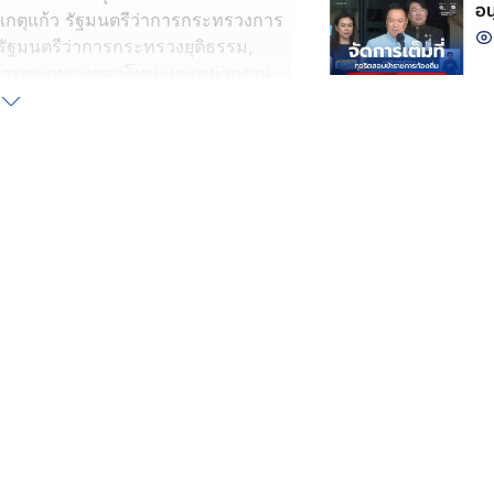
อน
วงเกตุแก้ว รัฐมนตรีว่าการกระทรวงการ
รัฐมนตรีว่าการกระทรวงยุติธรรม,
ว่าการกระทรวงกลาโหม และหน่วยงาน
นไทย-กัมพูชา และแผนบริหารจัดการ
หนองจาน และบ้านหนองหญ้าแก้ว หลัง
ห้กองทัพไทย ไปดูเรื่องข้อกฎหมายใน
ีความพร้อมทุกอย่าง แต่ไม่สามารถเปิด
ห้ความสำคัญ
วามมั่นคงแห่งชาติ แถลงผลการ
รณ์ชายแดนไทย-กัมพูชา โดยย้ำจุดยืน
องถอนอาวุธหนักออกจากพื้นที่ 2. การ
ากรรมข้ามชาติ และ 4.บริหารจัดการ