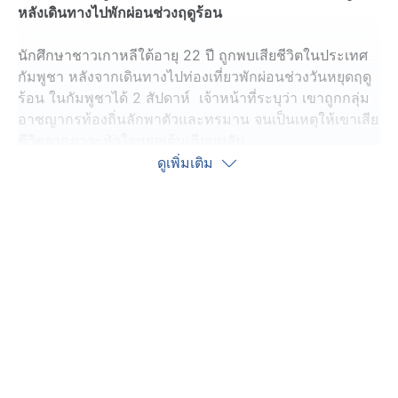
หลังเดินทางไปพักผ่อนช่วงฤดูร้อน
นักศึกษาชาวเกาหลีใต้อายุ 22 ปี ถูกพบเสียชีวิตในประเทศ
กัมพูชา หลังจากเดินทางไปท่องเที่ยวพักผ่อนช่วงวันหยุดฤดู
ร้อน ในกัมพูชาได้ 2 สัปดาห์ เจ้าหน้าที่ระบุว่า เขาถูกกลุ่ม
อาชญากรท้องถิ่นลักพาตัวและทรมาน จนเป็นเหตุให้เขาเสีย
ชีวิตจากภาวะหัวใจหยุดเต้นเฉียบพลัน
ดูเพิ่มเติม
ตามรายงานของตำรวจและ ครอบครัวของผู้เสียชีวิต ทราบ
ว่านักศึกษาคนดังกล่าว ได้ออกจากบ้านในเมืองเยชอน จัง
หวัดคย็องซังเหนือ เมื่อวันที่ 17 กรกฎาคม โดยแจ้ง
ครอบครัวว่าจะไปร่วมงานนิทรรศการที่กัมพูชา หลังจากนั้น
ประมาณ 1 สัปดาห์ต่อมา ครอบครัวของเขาได้รับโทรศัพท์
จากชายคนหนึ่งที่พูดสำเนียงจีน-เกาหลี บอกว่า นักศึกษา
คนนี้ ถูกคุมตัวเอาไว้ ให้ส่งเงินจำนวน 50 ล้านวอน (1.15
ล้านบาท) มาให้ แล้วเราจะปล่อยตัว
ครอบครัวได้ติดต่อสถานทูตกัมพูชาและตำรวจท้องถิ่นทันที
แต่ไม่สามารถระบุตำแหน่งที่เขาถูกควบคุมตัวได้ และขาด