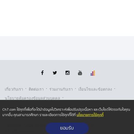
สถิติการลักพาตัวพลเมืองเกาหลีใต้ในกัมพูชาเพิ่มขึ้นอย่าง
รวดเร็วในช่วงไม่กี่ปีที่ผ่านมา โดยเพิ่มขึ้นจากประมาณ 10–
20 คดีต่อปีในปี 2022 และ 2023 เป็น 220 คดี เมื่อปีที่แล้ว
และ 330 คดี ในเดือนสิงหาคมปีนี้ ด้วยความกังวลที่เพิ่มขึ้น
เกี่ยวกับความปลอดภัยของพลเมืองเกาหลีใต้ กระทรวงการ
ต่างประเทศจึงได้ออกประกาศเตือนการเดินทาง และ ปรับให้
พื้นที่กรุงพนมเปญเป็น ระดับ 2 (พิจารณาการเดินทางใหม่)
และ ในพื้นที่ สีหนุวิลล์ และ ภูเขาโบกอร์ และ บาเวต กลาย
เป็น พื้นที่เสี่ยงสูง ระดับ 2.5
·
·
·
·
เกี่ยวกับเรา
ติตต่อเรา
ร่วมงานกับเรา
เงื่อนไขและข้อตกลง
·
นโยบายคุ้มครองข้อมูลส่วนบุคคล
·
·
นโยบายคุ้มครองข้อมูลส่วนบุคคล (ออนไลน์)
นโยบายคุกกี้
Ch7.com ใช้คุกกี้เพื่อที่จะได้นำข้อมูลไปวิเคราะห์เพื่อปรับปรุงเนื้อหา และเว็บไซต์ให้ตรงกับใจคุณ
นโยบายการใช้คุกกี้
มากขึ้น คุณสามารถศึกษา รายละเอียดการใช้คุกกี้ได้ที่
รับเรื่องร้องเรียน
Copyright © 2026 Bangkok Broadcasting & T.V. Co.,Ltd.
ยอมรับ
All rights reserved