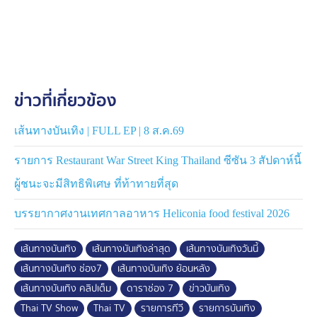
หมวดกรมดุริยางค์ทหารบก กองทัพบก ผู้ชำนาญการการ
ร้อง และครูโบ๊ท ปรัชญา ธรรมโชติ มาร่วมให้ความรู้และ
เทคนิคต่าง ๆ กับน้อง ๆ ผู้เข้าประกวดด้วย และได้คำแนะนำ
ดี ๆ จาก ร้อยโท หญิง ภิสา สวนศรี กรมดุริยางค์ทหารบก
กองทัพบก เพื่อนำไปปรับใช้ในการประกวดวันพรุ่งนี้
ข่าวที่เกี่ยวข้อง
งานนี้น้อง ๆ เต็มที่กันมาก แต่ละคนฟิตซ้อมร้องเพลง เตรียม
ความพร้อมเพื่อลงประกวดในวันพรุ่งนี้
เส้นทางบันเทิง | FULL EP | 8 ส.ค.69
รายการ Restaurant War Street King Thailand ซีซัน 3 สัปดาห์นี้
ผู้ชนะจะมีสิทธิพิเศษ ที่ท้าทายที่สุด
บรรยากาศงานเทศกาลอาหาร Heliconia food festival 2026
เส้นทางบันเทิง
เส้นทางบันเทิงล่าสุด
เส้นทางบันเทิงวันนี้
เส้นทางบันเทิง ช่อง7
เส้นทางบันเทิง ย้อนหลัง
เส้นทางบันเทิง คลิปเต็ม
ดาราช่อง 7
ข่าวบันเทิง
Thai TV Show
Thai TV
รายการทีวี
รายการบันเทิง