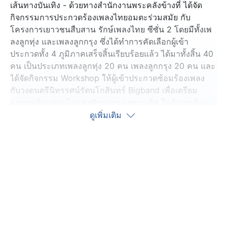
เส้นทางบันเทิง - ด้วยทางสำนักงานพระคลังข้างที่ ได้จัด
กิจกรรมการประกวดร้องเพลงไทยอมตะร่วมสมัย กับ
โครงการเยาวชนสืบสาน รักษ์เพลงไทย ซีซั่น 2 โดยมีทั้งเพ
ลงลูกทุ่ง และเพลงลูกกรุง ซึ่งได้ทำการคัดเลือกผู้เข้า
ประกวดทั้ง 4 ภูมิภาคเสร็จสิ้นเรียบร้อยแล้ว ได้มาทั้งสิ้น 40
คน เป็นประเภทเพลงลูกทุ่ง 20 คน เพลงลูกกรุง 20 คน และ
ได้จัดกิจกรรม Workshop ให้ผู้เข้าประกวดซ้อมร้องเพลง
กับวงดนตรีนิทรรศน์รัตนโกสินทร์ Bigband เพื่อเตรียม
ความพร้อมก่อนไปแข่งขันรอบรองชนะเลิศ ในวันเสาร์และ
อาทิตย์นี้
ดูเพิ่มเติม
การ Workshop ครั้งนี้ จัดกันที่ นิทรรศน์รัตนโกสินทร์
พิพิธภัณฑ์และแหล่งเรียนรู้ในเรื่องประวัติศาสตร์ ศิลปะ
วัฒนธรรมประเพณี วิถีชีวิตของไทย ซึ่งมีเวทีการแสดงเพื่อ
เด็กและเยาวชน ให้มีพื้นที่มาแสดงความสามารถด้าน
ดุริยางคศิลป์ นาฏศิลป์ และการขับร้องอีกด้วย
บรรยากาศในการ Workshop ได้รับเกียรติจากวิทยากร
ผู้ทรงคุณวุฒิ ครูโก๊ะตุลย์ สิบตรี พันธนนท์ วังกะหาด ประจำ