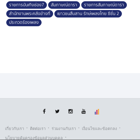
รายการบันเทิงช่อง7
สัมภาษณ์ดารา
รายการสัมภาษณ์ดารา
สำนักงานพระคลังข้างที่
เยาวชนสืบสาน รักษ์เพลงไทย ซีซั่น 2
ประกวดร้องเพลง
·
·
·
·
เกี่ยวกับเรา
ติตต่อเรา
ร่วมงานกับเรา
เงื่อนไขและข้อตกลง
·
นโยบายคุ้มครองข้อมูลส่วนบุคคล