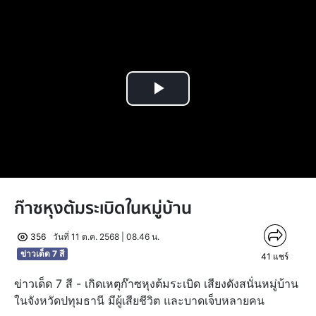
Play
Video
ก๊าซหุงต้มระเบิดในหมู่บ้าน
356
วันที่ 11 ต.ค. 2568 | 08.46 น.
ข่าวเด็ด 7 สี
41
แชร์
ข่าวเด็ด 7 สี - เกิดเหตุก๊าซหุงต้มระเบิด เสียงดังสนั่นหมู่บ้าน
ในจังหวัดปทุมธานี มีผู้เสียชีวิต และบาดเจ็บหลายคน