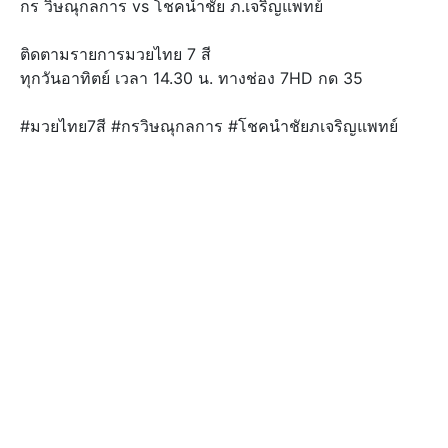
กร วิษณุกลการ vs โชคนำชัย ภ.เจริญแพทย์
ติดตามรายการมวยไทย 7 สี
ทุกวันอาทิตย์ เวลา 14.30 น. ทางช่อง 7HD กด 35
#มวยไทย7สี #กรวิษณุกลการ #โชคนำชัยภเจริญแพทย์