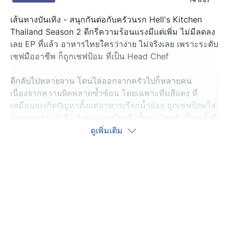
เส้นทางบันเทิง - สนุกกันต่อกับครัวนรก Hell's Kitchen
Thailand Season 2 ดีกรีความร้อนแรงมีแต่เพิ่ม ไม่มีลดลง
เลย EP ที่แล้ว อาหารไทยใครว่าง่าย ไม่จริงเลย เพราะระดับ
เชฟมืออาชีพ ก็ถูกเชฟป้อม ที่เป็น Head Chef
ตีกลับไปหลายจาน โดนไล่ออกจากครัวไปก็หลายคน
เนื่องจากความผิดพลาดซ้ำซ้อน โดยเฉพาะทีมสีแดง ที่
เหมือนจะเกิดปัญหาตั้งแต่อาหารเรียกน้ำย่อย ถูกเชฟป้อมไล่
ออกจากครัวไปถึง 3 คน และที่สุดถึงขั้นถูกปิดครัวเป็นครั้งที่
2
ดูเพิ่มเติม
ส่วนความร้อนแรงที่ทำเอาแฟนรายการหลายคนซี้ดปากเป็น
แถว ๆ ก็คือตอนที่ต้องโหวตคนออกนี่แหละ งานนี้ชาวเน็ต
เสียงแตกว่าใครต้องออกกันแน่ แต่ที่แน่ ๆ ตอนนี้
สถานการณ์ในทีมสีแดงต้องรีบปรับจูนกันใหม่ เพื่อไม่ให้ถูก
ปิดครัวอีกในรอบต่อไป
เย็นวันพรุ่งนี้ เตรียมรับมือกับศึกใหญ่อีกครั้ง Head Chef คือ