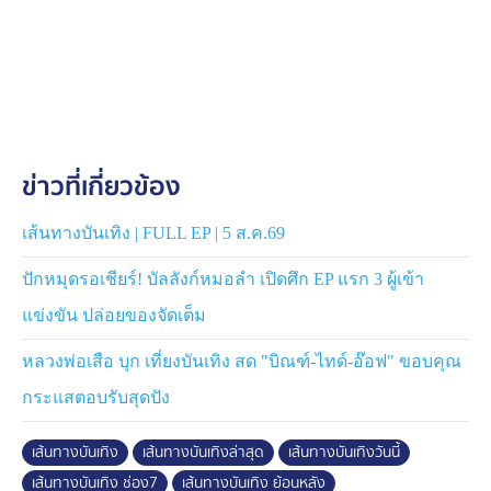
เชฟอ๊อฟ เจ้าพ่ออาหารแนวเอเชียนทวิสต์ ที่มาพร้อมความ
ดุดัน จานไหนไม่ได้มาตรฐานรับรองเลยว่า ทิ้งสถานเดียว
EP. นี้ใครชอบความแรงแบบทะลุปรอท เปิดมาชมกันสด ๆ ที่
ช่อง 7HD เวลา 18.00 น.
ข่าวที่เกี่ยวข้อง
เส้นทางบันเทิง | FULL EP | 5 ส.ค.69
ปักหมุดรอเชียร์! บัลลังก์หมอลำ เปิดศึก EP แรก 3 ผู้เข้า
แข่งขัน ปล่อยของจัดเต็ม
หลวงพ่อเสือ บุก เที่ยงบันเทิง สด "บิณฑ์-ไทด์-อ๊อฟ" ขอบคุณ
กระแสตอบรับสุดปัง
เส้นทางบันเทิง
เส้นทางบันเทิงล่าสุด
เส้นทางบันเทิงวันนี้
เส้นทางบันเทิง ช่อง7
เส้นทางบันเทิง ย้อนหลัง