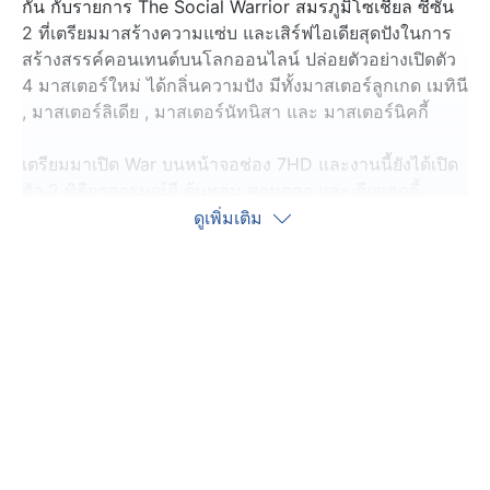
กัน กับรายการ The Social Warrior สมรภูมิโซเชียล ซีซัน
2 ที่เตรียมมาสร้างความแซ่บ และเสิร์ฟไอเดียสุดปังในการ
สร้างสรรค์คอนเทนต์บนโลกออนไลน์ ปล่อยตัวอย่างเปิดตัว
4 มาสเตอร์ใหม่ ได้กลิ่นความปัง มีทั้งมาสเตอร์ลูกเกด เมทินี
, มาสเตอร์ลิเดีย , มาสเตอร์นัทนิสา และ มาสเตอร์นิคกี้
เตรียมมาเปิด War บนหน้าจอช่อง 7HD และงานนี้ยังได้เปิด
ตัว 2 พิธีกรอารมณ์ดี ต้นหอม ศกุนตลา และ ดีเจเอกกี้
เอกชัย ที่จะมารับหน้าที่ในซีซันนี้ด้วย ทั้งคู่บอกเลยว่า แค่
ดูเพิ่มเติม
ตัวอย่างที่ได้ชมกันไปแค่น้ำจิ้ม เพราะของจริงที่ได้สัมผัสมา
แซ่บ และเดือดกว่าหลายเท่า
สมรภูมินี้มีแต่คำว่าเดือด รอชมเต็ม ๆ ในรายการ The
Social Warrior สมรภูมิโซเชียล ซีซัน 2 เริ่มวันอาทิตย์ที่ 19
ตุลาคมนี้ เวลา 16.45 น.