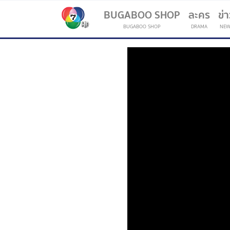
BUGABOO SHOP
ละคร
ข่
BUGABOO SHOP
DRAMA
NEW