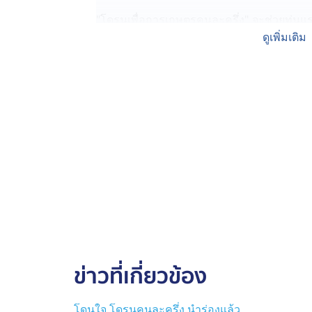
"โดรนเพื่อการเกษตรคนละครึ่ง" จะช่วยทุ
สัมผัสสารเคมี ช่วยเพิ่มรายได้ ลดรายจ่าย
ดูเพิ่มเติม
โดยรูปแบบการให้บริการ กระทรวง อว.จะช่วยเ
เพื่อการเกษตรคนละครึ่งกับเกษตรกร ถือเป็
จน ทุ่นแรงหลังน้ำลด บรรเทาความทุกข์ร้อน
ข่าวที่เกี่ยวข้อง
โดนใจ โดรนคนละครึ่ง นำร่องแล้ว