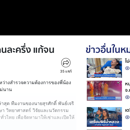
นละครึ่ง แก้จน
ข่าวอื่นใน
ไม
35
แชร์
่ระหว่างสำรวจความต้องการของพี่น้อง
หน
ไม่นาน
จ.
าสุด ทีมงานของนายสุรศักดิ์ พันธ์เจริ
เต
า วิทยาศาสตร์ วิจัยและนวัตกรรม
วไทย เพื่อจัดหามาให้เช่าและเปิดให้