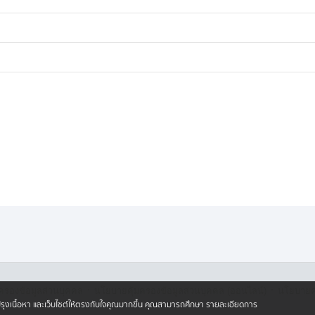
·
·
ครองข้อมูลส่วนบุคคล
นโยบายคุ้มครองข้อมูลส่วนบุคคล (ออนไลน์)
นโยบายคุ
ปรับปรุงเนื้อหา และเว็บไซต์ให้ตรงกับใจคุณมากขึ้น คุณสามารถศึกษา รายละเอียดการ