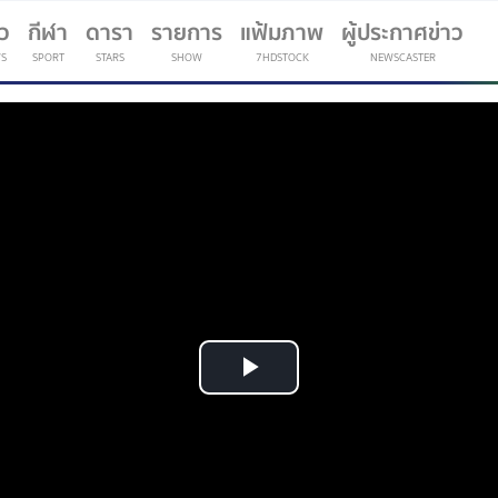
าว
กีฬา
ดารา
รายการ
แฟ้มภาพ
ผู้ประกาศข่าว
S
SPORT
STARS
SHOW
7HDSTOCK
NEWSCASTER
(current)
Play
Video