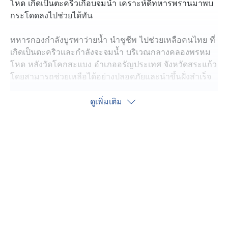
โหด เกิดเป็นตะคริวเกือบจมน้ำ เคราะห์ดีทหารพรานมาพบ
กระโดดลงไปช่วยได้ทัน
ทหารกองกำลังบูรพาว่ายน้ำ นำชูชีพ ไปช่วยเหลือคนไทย ที่
เกิดเป็นตะคริวและกำลังจะจมน้ำ บริเวณกลางคลองพรหม
โหด หลังวัดโคกสะแบง อำเภออรัญประเทศ จังหวัดสระแก้ว
โดยสามารถช่วยเหลือได้อย่างปลอดภัยและนำขึ้นฝั่งสำเร็จ
สอบถาม ชายคนดังกล่าว ชื่อ นายวรเทพ อายุ 23 ปี เล่าว่า
ดูเพิ่มเติม
เมื่อวันที่ 20 สิงหาคม ได้ข้ามไปฝั่งกัมพูชา เพื่อรับจ้างเปิด
บัญชีม้า โดยเปิดบัญชีไปทั้งหมด 4 บัญชี ได้รับค่าจ้างเดือน
ละ 300 ดอลลาร์สหรัฐ กระทั่งวันที่ 10 ตุลาคม ที่ผ่านมา
บัญชีที่เปิดไว้ถูกอายัดทั้งหมด จึงติดต่อนายหน้ากัมพูชา ให้
พาข้ามกลับประเทศไทย ซึ่งนายหน้าได้พาว่ายน้ำข้ามคลอง
พรหมโหด แต่เนื่องจากว่ายน้ำไม่เป็น ประกอบกับกระแสน้ำ
ไหลแรง ทำให้เกิดอาการ เป็นตะคริว เลยตะโกนขอความ
ช่วยเหลือ
ทหารได้ควบคุมตัว นายวรเทพ ส่งตำรวจ สภ.คลองลึก