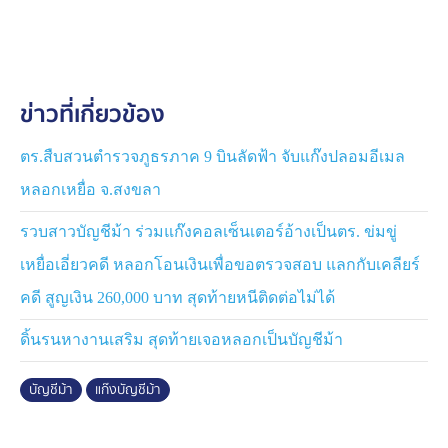
ดำเนินคดีข้อหาลักลอบเข้าออกราชอาณาจักรโดยผิด
กฎหมาย
ข่าวที่เกี่ยวข้อง
ตร.สืบสวนตำรวจภูธรภาค 9 บินลัดฟ้า จับแก๊งปลอมอีเมล
หลอกเหยื่อ จ.สงขลา
รวบสาวบัญชีม้า ร่วมแก๊งคอลเซ็นเตอร์อ้างเป็นตร. ข่มขู่
เหยื่อเอี่ยวคดี หลอกโอนเงินเพื่อขอตรวจสอบ แลกกับเคลียร์
คดี สูญเงิน 260,000 บาท สุดท้ายหนีติดต่อไม่ได้
ดิ้นรนหางานเสริม สุดท้ายเจอหลอกเป็นบัญชีม้า
บัญชีม้า
แก๊งบัญชีม้า