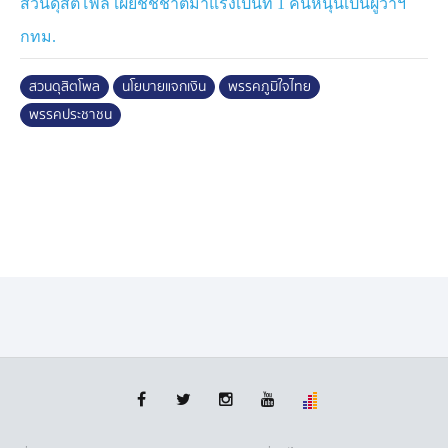
สวนดุสิตโพล เผยชัชชาติมาแรงเป็นที่ 1 คนหนุนเป็นผู้ว่าฯ
กทม.
สวนดุสิตโพล
นโยบายแจกเงิน
พรรคภูมิใจไทย
พรรคประชาชน
สำหรับปัญหาน้ำท่วม คิดว่าควรแก้ปัญหาอย่างไรจึงจะคุ้ม
ค่าและยั่งยืน อันดับ 1 ร้อนละ 67.17 ต้องการให้จัดทำแผน
บริหารจัดการน้้าแบบบูรณาการระดับประเทศ
ประเด็นสุดท้าย ณ วันนี้กลุ่มตัวอย่างคิดว่าพรรคการเมืองที่
จะแก้ปัญหาเศรษฐกิจได้คือ พรรคภูมิใจไทย ร้อยละ 19.87
รองลงมาคือ พรรคประชาชน ร้อยละ 17.37 และยังไม่เชื่อ
พรรคใด ร้อยละ 16.63 ส่วนพรรคเพื่อไทย รั้งเป็นอันดับที่ 4