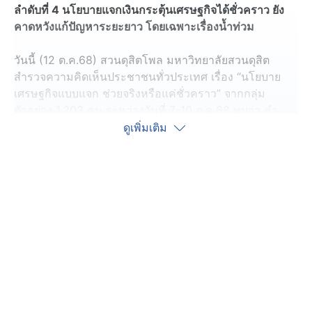
ลำดับที่ 4 นโยบายแจกเงินกระตุ้นเศรษฐกิจได้ชั่วคราว ยัง
คาดหวังแก้ปัญหาระยะยาว โดยเฉพาะเรื่องน้ำท่วม
วันนี้ (12 ต.ค.68) สวนดุสิตโพล มหาวิทยาลัยสวนดุสิต
สำรวจความคิดเห็นประชาชนทั่วประเทศ เรื่อง “นโยบาย
เศรษฐกิจแบบแจก ช่วยจริงหรือแค่ชั่วคราว” จากกลุ่ม
ตัวอย่าง 1,203 คน ระหว่างวันที่ 7-10 ต.ค.68 พบว่า คำ
ถามแรกคืดว่านโยบายเศรษฐก จของรัฐบาลอนุทินเป็นแบบ
ดูเพิ่มเติม
ใด กลุ่มตัวอย่างร้อยละ 29.51 มองว่าเน้นแจกเงินหรือช่วย
เฉพาะหน้า ร้อยละ 28.26 มองว่ายังไม่มีแรวทางที่ชัดเจน
ร้อยละ 21.86 มองว่าทั้งแลกและพัฒนาไปพร้อมกัร และร้อย
ละ 20.37 มองว่าเป็นการสร้างงานและเพิ่มรายได้ใยระยะ
ยาว
เมื่อถามว่า นโยบายแบบ “แจกเงิน–ลดภาระชั่วคราว” ช่วย
กระตุ้นเศรษฐกิจได้ในระยะสั้น ความเห็นส่วนใหญ่ ร้อยละ
80.72 มองว่าช่วยได้ระยะสั้น ร้อยละ 11.64 เชื่อว่าช่วยได้
มาก และอีกร้อยละ 7.64 เชื่อว่าไม่ได้ช่วยเลย