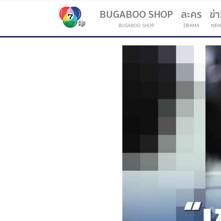
BUGABOO SHOP
ละคร
ข่
BUGABOO SHOP
DRAMA
NEW