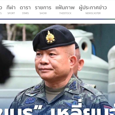
าว
กีฬา
ดารา
รายการ
แฟ้มภาพ
ผู้ประกาศข่าว
S
SPORT
STARS
SHOW
7HDSTOCK
NEWSCASTER
(current)