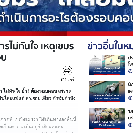
รไม่ทันใจ เหตุเขมร
ข่าวอื่นใน
อบ
ปร
โพ
311
แชร์
นั
เผ
ไม่ทันใจ ย้ำ ! ต้องรอบคอบ เพราะ
ก่
อธิปไตยแม้แต่ ตร.ซม. เดียว กำชับกำลัง
'ยศ
ยิ
ภาคที่ 2 เปิดเผยว่า ได้เดินทางลงพื้นที่
ชีว
จเยี่ยมความเป็นอยู่กำลังพลและ