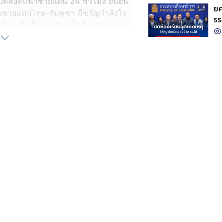
รบตลอดแนวชายแดน 24 ชั่วโมง ยืนยัน
ยศ
มแนวชายแดนไทย-กัมพูชา มีขวัญกำลังใจ
รร
้าน ทั้งเรื่องอาหาร น้ำดื่ม และ
างเพียงพอ ไม่มีการขาดแคลน ตามที่มี
ม้ในบางเส้นทางบางพื้นที่จะมีความ
นมาก็ตาม
ั่นปฏิบัติหน้าที่เพื่อปกป้อง อธิปไตย
ต็มกำลัง และยืนยันว่าเราจะไม่มีการ
ตรเดียว การเข้ามาก่อกวนของคน
ีเดีย นำออกไปเผยแพร่นั้น ต้องใช้
พื้นที่อยู่ห่างไกลกับฐานปฏิบัติ
นการออกลาดตระเวนอย่างสม่ำเสมอทุก
เทคโนโลยี ในการช่วยเฝ้าตรวจเสริมการ
มือเฝ้าตรวจ ยังไม่ใช่ จังหวะที่เราลาด
ับระเบิดหรือมาตัดรั้วลวดหนาม เพราะ
มีอาวุธและลุกล้ำอธิปไตยของไทยเข้า