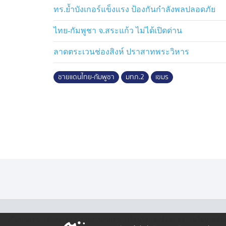
มา เพราะผมได้มอบนโยบายให้ไปแล้ว หากทหาร
ทร.ย้ำบังเกอร์แข็งแรง ป้องกันกำลังพลปลอดภัย
ประเทศไทยและมาทำลายข้าวของในประเทศไทย
ตอบโต้ตามกฎการใช้กำลังตามเหตุการณ์
ไทย-กัมพูชา จ.สระแก้ว ไม่ได้เปิดด่าน
ลาดตระเวนช่องสิงห์ ปราสาทพระวิหาร
"กัมพูชามีเล่ห์เหลี่ยม ขาดความจริงใจ แ
แล้วโพสต์เข้าระบบโชเชียลมีเดีย เพื่อให้ปร
ชายแดนไทย-กัมพูชา
มทภ.2
เขมร
รมณ์ให้ตอบโต้ด้วยความโกรธหรือเกลียดชัง ซึ
ๆ สถานการณ์เราเองจะเร่งรีบเข้าไปเลยก็ไม่ได้
มีเจตนาในการที่จะล่อให้กำลังทหารของเราเข้า
เราจึงต้องดำเนินการด้วยความระมัดระวังและ
จำเป็น ทำให้บางครั้งอาจจะไม่ทันใจกับพี่น้
ชีวิตกำลังพลก็มีความสำคัญที่เราต้องให้ความ
2 กล่าว
เมื่อถามว่า แนวนโยบายในการดูแลอธิบไตยขอ
ว่า ตนยึดถือตามนโยบาย ของทางรัฐบาล , 
ผบ.ทบ. ซึ่งเป็นผู้บังคับบัญชาของตน ในการร
1:50000 ที่จะไม่ยอมให้เสียแผ่นดินไทยไปแม้แต่
·
·
·
·
เกี่ยวกับเรา
ติตต่อเรา
ร่วมงานกับเรา
เงื่อนไขและข้อตกลง
นโยบายคุ้ม
ยึดมั่นมาตลอดชีวิตรับราชการทหาร ว่าเราต