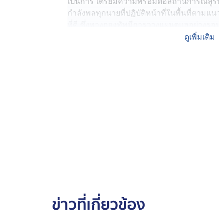
เป็นการ เตรียมความพร้อมต่อสถานการณ์สู้
กำลังพลทุกนายที่ปฏิบัติหน้าที่ในพื้นที่ตา
ที่ดี ซึ่งทางกองทัพมีการวางแผนดูแลอย่างรอบด
สิ่งของที่จำเป็นต่อการสู้รบ โดยมีเสบียงอย่
ดูเพิ่มเติม
การเผยแพร่ในสื่อสังคมออนไลน์แต่อย่างใด แ
ยากลำบากเนื่องจากมีฝนตกหนักในช่วงที่ผ่า
พล.ท.วีรยุทธ กล่าวว่า กำลังพลทุกนายยังคงมุ่งม
ของชาติและประชาชน ด้วยความมุ่งมั่นอย่างเ
เสียแผ่นดินไทย ให้ใครแม้แต่ตารางเซนติเม
กัมพูชา มีการถ่ายคลิปส่งเข้าในระบบโซเชียลม
ความละเอียดรอบครอบในการตรวจสอบ เพราะบาง
การ เป็นพื้นที่ล่อแหลม แต่ทหารมีวงรอบใ
สัปดาห์ ซึ่งในบางจุดเราก็ใช้เครื่องมือทาง
วางกำลัง แต่ในบางสถานการณ์จุดที่วางเครื่อง
ตระเวนไปเห็นทหารกัมพูชาที่เข้ามาลอบวางก
หากเห็นเช่นนั้น
ข่าวที่เกี่ยวข้อง
"ผมยืนยันว่า ให้กำลังพลทุกนายตอบโต้คนที่