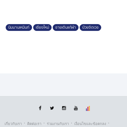
จากการสอบสวน ครอบครัวของนักท่องเที่ยว แจ้งว่า ลูกชาย
มีอาการป่วยทางจิต วันเกิดเหตุไม่ได้กินยา ประกอบกับดื่ม
สุราไปในปริมาณมากจึงได้เกิดอาการหลอนและแก้ผ้าเดิน
นิมมานเหมินท์
เชียงใหม่
ชายเดินแก้ผ้า
ป่วยจิตเวช
ออกจากโรงแรมไป
·
·
·
·
เกี่ยวกับเรา
ติตต่อเรา
ร่วมงานกับเรา
เงื่อนไขและข้อตกลง