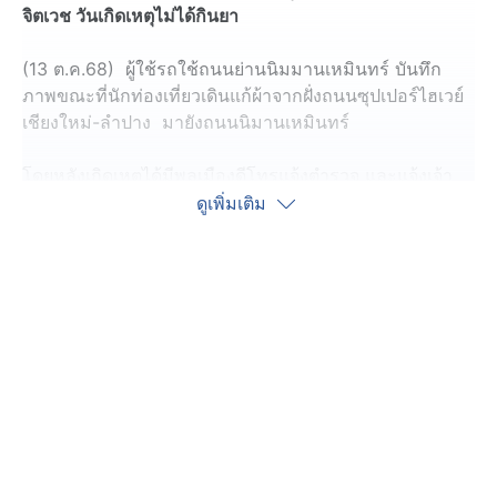
จิตเวช วันเกิดเหตุไม่ได้กินยา
(13 ต.ค.68) ผู้ใช้รถใช้ถนนย่านนิมมานเหมินทร์ บันทึก
ภาพขณะที่นักท่องเที่ยวเดินแก้ผ้าจากฝั่งถนนซุปเปอร์ไฮเวย์
เชียงใหม่-ลำปาง มายังถนนนิมานเหมินทร์
โดยหลังเกิดเหตุได้มีพลเมืองดีโทรแจ้งตำรวจ และแจ้งเจ้า
หน้าที่กู้ภัยกตัญญูธรรมกุศล ช่วยมาตรวจสอบ และทางเจ้า
ดูเพิ่มเติม
หน้าที่ กู้ภัย กตัญญูธรรมกุศล ได้เดินถือผ้าเช็ดตัวตามมาเพื่อ
จะให้นักท่องเที่ยวคนดังกล่าวได้สวมเพื่อปกปิดร่างกาย โดย
เหตุการณ์ดังกล่าวเกิดขึ้นเมื่อเวลา 23.40 น. ของวันที่ 12
ตุลาคม 2568
หลังเกิดเหตุตำรวจ สภ.ช้างเผือกและตำรวจ สภ.ภูพิงครา
ชนิเวศน์ ช่วยกันจับตัวนักท่องเที่ยว แต่ นักท่องเที่ยวมีอาการ
มึนเมา ไม่ค่อยมีสติ จึงพยายามเกลี่ยกล่อมประมาณ 10 นาที
จึงยอมนุ่งผ้าเช็ดตัว ก่อนที่ทางเจ้าหน้าที่จะนำตัวส่งกลับ
โรงแรมที่พัก แต่ทางญาติได้ร้องขอให้เจ้าหน้าที่พาไปส่งโรง
พยาบาลเพื่อรักษาอาการก่อนเพราะเกรงว่าจะไม่ปลอดภัย