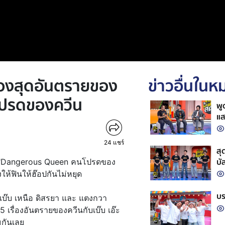
ื่องสุดอันตรายของ
ข่าวอื่นใน
โปรดของควีน
พู
แส
ปั
24
แชร์
สุ
บั
ีรีส์ "Dangerous Queen คนโปรดของ
งให้ฟินให้ฮ๊อปกันไม่หยุด
บร
บ๊บ เหนือ ดิสรยา และ แตงกวา
 เรื่องอันตรายของควีนกับเบ๊บ เอ๊ะ
มกันเลย