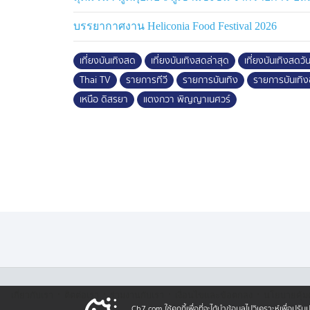
บรรยากาศงาน Heliconia Food Festival 2026
เที่ยงบันเทิงสด
เที่ยงบันเทิงสดล่าสุด
เที่ยงบันเทิงสดวันน
Thai TV
รายการทีวี
รายการบันเทิง
รายการบันเทิง
เหนือ ดิสรยา
แตงกวา พิญญาเนศวร์
·
·
·
·
เกี่ยวกับเรา
ติตต่อเรา
ร่วมงานกับเรา
เงื่อนไขและข้อตกลง
นโยบายคุ้ม
Ch7.com ใช้คุกกี้เพื่อที่จะได้นำข้อมูลไปวิเคราะห์เพื่อ