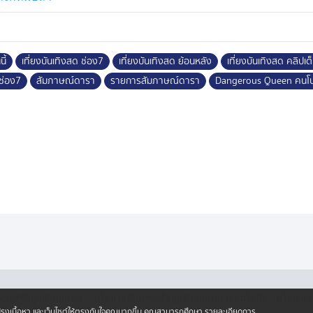
ี้
เที่ยงบันเทิงสด ช่อง7
เที่ยงบันเทิงสด ย้อนหลัง
เที่ยงบันเทิงสด คลิปเต
ช่อง7
สัมภาษณ์ดารา
รายการสัมภาษณ์ดารา
Dangerous Queen คนโ
·
·
ครองข้อมูลส่วนบุคคล
นโยบายคุ้มครองข้อมูลส่วนบุคคล (ออนไลน์)
นโยบายคุ
ปรับปรุงเนื้อหา และเว็บไซต์ให้ตรงกับใจคุณมากขึ้น คุณสามารถศึกษา รายละเอียดการ