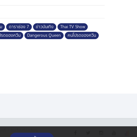
็ม
ดาราช่อง 7
ข่าวบันเทิง
Thai TV Show
ปรดของควีน
Dangerous Queen
คนโปรดของควีน
·
กกี้
รับเรื่องร้องเรียน