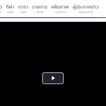
าว
กีฬา
ดารา
รายการ
แฟ้มภาพ
ผู้ประกาศข่าว
S
SPORT
STARS
SHOW
7HDSTOCK
NEWSCASTER
(current)
Play
Video