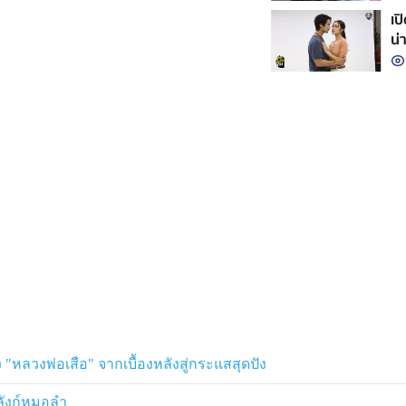
เป
น่า
 "หลวงพ่อเสือ" จากเบื้องหลังสู่กระแสสุดปัง
ลลังก์หมอลำ