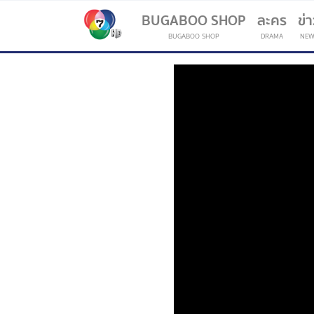
BUGABOO SHOP
ละคร
ข่
BUGABOO SHOP
DRAMA
NEW