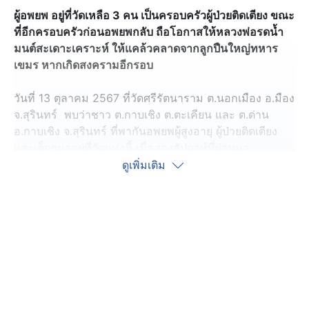
ผู้อพยพ อยู่ที่วัดเหลือ 3 คน เป็นครอบครัวผู้ป่วยติดเตียง ขณะ
ที่อีกครอบครัวก่อนอพยพกลับ ถือโอกาสให้หลวงพ่อรดน้ำ
มนต์สะเดาะเคราะห์ ให้แคล้วคลาดจากลูกปืนใหญ่ทหาร
เขมร หากเกิดสงครามอีกรอบ
วันที่ 13 ตุลาคม 2567 ที่วัดศรีรัตนาราม ต.นอกเมือง อ.มือง
จ.สุรินทร์ พบว่าชาว ต.กาบเชิง ต.ตะเคียน และ ต.ด่าน
อ.กาบเชิง จ.สุรินทร์ ที่พากันอพยพผู้สูงอายุ ผู้ป่วยติดเตียง
และเด็กๆมาอยู่ที่วัดแห่งนี้ เมื่อสองสัปดาห์ที่ผ่านมา
ประมาณ 120 คน ได้ทยอยเดินทางกับบ้านกันจนเกือบหมด
ดูเพิ่มเติม
แล้ว หลังไม่พบว่าเกิดสงคราม โดยเฉพาะครอบครัวของนาง
ฉวีวรรณ จังอินทร อายุ 64 ปี ชาวบ้านตะเคียน ต.ตะเคียน
อ.กาบเชิงฯ ซึ่งกำลังจะเดินทางกลับบ้าน ได้ถือโอกาสนิมนต์
ให้พระครูศรีสุนทรสรกิจ เจ้าอาวาสวัดศรีรัตนารามฯ ทำพิธี
รดน้ำมนต์ สะเดาะเคราะห์ เพื่อให้เป็นสิริมงคลกับครอบครัว
และแคล้วคลาดปลอดภัยจากภยันตรายต่างๆ โดยเฉพาะ
ปลอดภัยแคล้วคลาดจากกระสุนปืนใหญ่ของทหารกัมพูชา ที่
อาจจะยิงเข้ามา หากว่าเกิดสงครามอีกรอบ และเพื่อความ