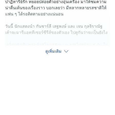
ปาฏิหาริย์รัก ทยอยปล่อยตัวอย่างอุ่นเครื่อง มาให้ชมความ
น่าตื่นเต้นของเรื่องราว บอกเลยว่า มีหลากหลายรสชาติให้
แฟน ๆ ได้รอติดตามอย่างแน่นอน
วันนี้ นักแสดงนำ กันชาร์ลี เสฐพงษ์ และ เจน กุลจิราณัฐ
เค้าจะมารีแอคทีเซอร์ซีรีส์ของตัวเอง ไปดูกันว่าจะเป็นยังไง
เตรียมตัวเดินทางเข้าสู่โลกหลังความตายไปพร้อม ๆ กัน ใน
ซีรีส์ Rock and Soul จังหวะร็อก ปาฏิหาริย์รัก ทุกวัน
ดูเพิ่มเติม
พฤหัสบดีและศุกร์ เวลา 19.00 น. เริ่มตอนแรกต้อนรับ
ฮาโลวีน 30 ตุลาคมนี้