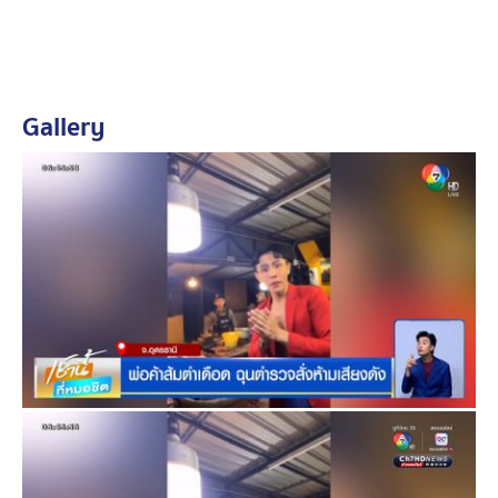
ผ่อนคลาย เสียงอาจจะดังบ้าง แต่ไม่ได้ตั้งใจรบกวนใคร ทุก
ครั้งตำรวจมาเตือนให้ความร่วมมือตลอด ยืนยันตอนเกิดเหตุ
ไม่ได้มึนเมา อารมณ์ขึ้นเพราะตำรวจวางอำนาจ พูดจากับ
ตนเองไม่ดี และมองว่าถูกจับตาอยู่ร้านเดียว ทั้งที่แถวนั้นมี
Gallery
ร้านขายน้ำกระท่อม มีวัยรุ่นมั่วสุม ทำไมไม่จับ แต่เลือกมา
จับร้านตนเองเพราะร้องเพลงเสียงดัง อยู่เพียงร้านเดียว
ผู้กำกับการ สภ.เมืองอุดรธานี ยืนยันตำรวจไปทำตามหน้าที่
เมื่อเห็นว่าเปิดเพลงดังก็สั่งให้ปิดลำโพง เรื่องสั่งปิดร้านน่าจะ
เป็นการเข้าใจผิด
ฝากเตือนผู้ประกอบการ แม้จะมีใบอนุญาตเรื่องการใช้เสียง
ต้องคำนึงถึงชุมชนและประชาชนโดยรอบ เพื่อป้องกัน
ปัญหาการร้องเรียนในอนาคต