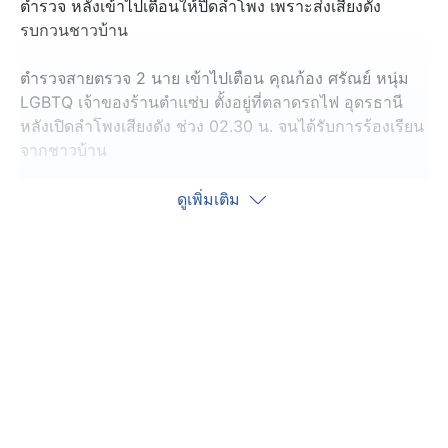
ตำรวจ หลังเข้าไปเตือนให้ปิดลำโพง เพราะส่งเสียงดัง
รบกวนชาวบ้าน
ตำรวจสายตรวจ 2 นาย เข้าไปเตือน คุณก้อง ศรัณย์ หนุ่ม
LGBTQ เจ้าของร้านตำแซ่บ ตั้งอยู่ที่ตลาดรถไฟ อุดรธานี
หลังเปิดลำโพงเสียงดัง ช่วง 02.30 น. จนได้รับการร้องเรียน
จากชาวบ้าน
แต่ คุณก้อง พูดคุยกับตำรวจด้วยน้ำเสียงและอารมณ์ไม่
ดูเพิ่มเติม
พอใจ ทำให้สถานการณ์ตึงเครียด ตำรวจสั่งให้หยุดร้าน ยิ่ง
ทำให้เจ้าตัวเดือดหนักกว่าเดิม ทุบโต๊ะตัดพ้อน้อยใจว่าทำมา
หากินฉันผิดอะไร
ตำรวจพยายามอธิบายเหตุผล แต่เจ้าตัวก็ไม่ฟัง หันมาถาม
คนในโซเชียลว่าฉันผิดอะไร แต่น่าจะไม่มีคนเข้าข้าง จึง
ยอมเบาลง พร้อมพูดประชดว่า ตำรวจทำอะไรก็ถูก หลังจาก
นั้นตำรวจก็เดินกลับไป
คุณก้อง ชี้แจงกับนักข่าว ชอบร้องเพลงเวลาขายส้มตำ เพื่อ