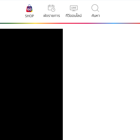
ผังรายการ
ทีวีออนไลน์
ค้นหา
SHOP