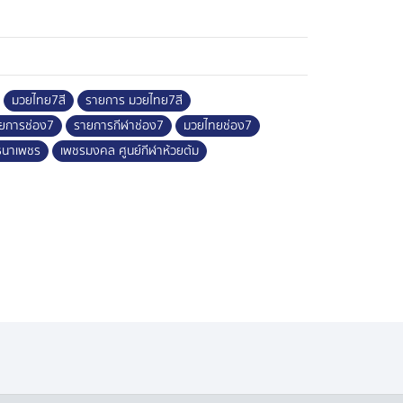
มวยไทย7สี
รายการ มวยไทย7สี
ยการช่อง7
รายการกีฬาช่อง7
มวยไทยช่อง7
.ธนาเพชร
เพชรมงคล ศูนย์กีฬาห้วยต้ม