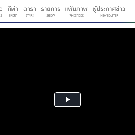
าว
กีฬา
ดารา
รายการ
แฟ้มภาพ
ผู้ประกาศข่าว
S
SPORT
STARS
SHOW
7HDSTOCK
NEWSCASTER
(current)
Play
Video