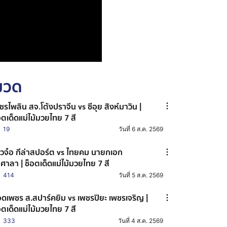
หมวด
ชรไพลิน สจ.โต้งปราจีน vs ซีอุย สิงห์มาวิน |
อตเด็ดแม่ไม้มวยไทย 7 สี
19
วันที่ 6 ส.ค. 2569
าวจ๋อ กีล่าสปอร์ต vs ไทยคม นายกเอก
าศาลา | ช็อตเด็ดแม่ไม้มวยไทย 7 สี
414
วันที่ 5 ส.ค. 2569
ดเพชร ส.สปาร์คยิม vs เพชรปิยะ เพชรเจริญ |
อตเด็ดแม่ไม้มวยไทย 7 สี
333
วันที่ 4 ส.ค. 2569