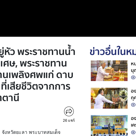
ู่หัว พระราชทานน้ำ
ข่าวอื่นใน
เศษ, พระราชทาน
หน
นุ
นเพลิงศพแก่ ดาบ
พร
ที่เสียชีวิตจากการ
รา
อง
ัตตานี
กุ
เจ
หล
อง
26
แชร์
เค
จังหวัดยะลา พระบาทสมเด็จ