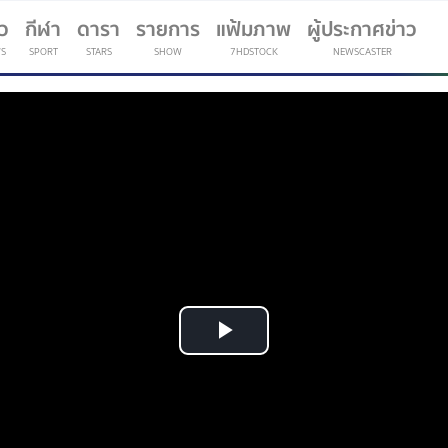
าว
กีฬา
ดารา
รายการ
แฟ้มภาพ
ผู้ประกาศข่าว
S
SPORT
STARS
SHOW
7HDSTOCK
NEWSCASTER
(current)
Play
Video