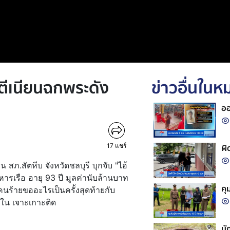
ตีเนียนฉกพระดัง
ข่าวอื่นใน
ออ
17
แชร์
ผิ
 สภ.สัตหีบ จังหวัดชลบุรี บุกจับ "ไอ้
รเรือ อายุ 93 ปี มูลค่านับล้านบาท
คุ
คนร้ายขออะไรเป็นครั้งสุดท้ายกับ
ใน เจาะเกาะติด
นั