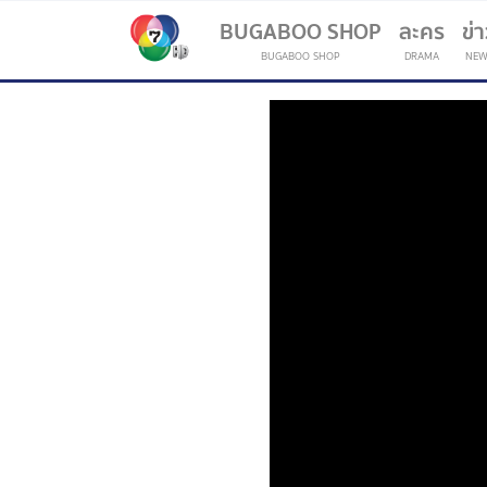
BUGABOO SHOP
ละคร
ข่
BUGABOO SHOP
DRAMA
NEW