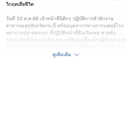
วิกฤตเสียชีวิต
วันที่ 20 ต.ค.68 เจ้าหน้าที่นิติกร ปฏิบัติการสำนักงาน
สาธารณสุขจังหวัดกระบี่ พร้อมบุคลากรทางการแพทย์โรง
พยาบาลปลายพระยา ที่ปฏิบัติหน้าที่คืนเกิดเหตุ ชายขับ
กระบะปิดท้ายรถฉุกเฉิน ขณะเตรียมเคลื่อนย้ายผู้ป่วยอาการ
วิกฤต ส่งตัวต่อโรงพยาบาลกระบี่ ทำให้เกิดความล่าช้า ส่ง
ผลให้ผู้ป่วยวิกฤตเสียชีวิตขณะรักษาตัวที่โรงพยาบาลกระบี่
ดูเพิ่มเติม
พร้อมหลักฐานเป็นคลิปวิดีโอ ภาพจากกล้องวงจรปิดบริเวณ
ภายในโรงพยาบาลปลายพระยา คำให้การของเจ้าหน้าที่ที่
ปฏิบัติหน้าที่ โดยเข้าพบ พ.ต.อ. ณรงค์ ลักษณะวิมล ผู้กำกับ
การสถานีตำรวจภูธรปลายพระยา ก่อนแจ้งความดำเนินคดี
กับผู้ที่ก่อเหตุให้ถึงที่สุด
พ.ต.อ. ณรงค์ เปิดเผยว่า เบื้องต้นเจ้าหน้าที่โรงพยาบาล
ปลายพระยา เข้าแจ้งความเอาผิดชายคนขับกระบะ ฐาน ขัด
ขวางการปฏิบัติหน้าที่ของเจ้าพนักงาน และข้อหาหมิ่น
ประมาท เจ้าหน้าที่ขณะปฏิบัติหน้าที่ โดยได้กำชับพนักงาน
สอบสวนให้สอบปากคำ เจ้าหน้าที่ที่อยู่ในเหตุการณ์ ญาติผู้