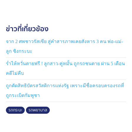
เสียชีวิตอย่างละเอียด และสอบปากคำแพทย์โรงพยาบาล
ปลายพระยา เกี่ยวกับอาการของผู้ป่วย ก่อนส่งตัวต่อไปยัง
โรงพยาบาลปลายพระยา และสอบปากคำแพทย์โรงพยาบาล
ข่าวที่เกี่ยวข้อง
กระบี่ที่รักษาผู้ป่วยก่อนเสียชีวิตอย่างรอบคอบ เพื่อสรุป
สาเหตุการเสียชีวิต โดยจะออกหมายเรียกชายคนขับกระบะ
มารับทราบข้อกล่าวหา ก่อนส่งฟ้อง ยืนยันจะให้ความเป็น
จาก 2 ศพชาวรัสเซีย สู่คำสารภาพเคยสังหาร 3 คน พ่อ-แม่-
ธรรมทั้ง 2 ฝ่าย
ลูก ชิงกระบะ
ร่ำไห้หวั่นตายฟรี ! ลูกสาว-คู่หมั้น ถูกรถชนตาย ผ่าน 5 เดือน
คดีไม่คืบ
ถูกตัดสิทธิบัตรสวัสดิการแห่งรัฐ เพราะมีชื่อครอบครองรถที่
ถูกระเบิดกัมพูชา
รถกระบะ
รถพยาบาล